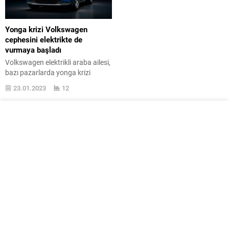
Yonga krizi Volkswagen
cephesini elektrikte de
vurmaya başladı
Volkswagen elektrikli araba ailesi,
bazı pazarlarda yonga krizi
odağında hayati teçhizatlardan
23.01.2023
12
bir vakit uzak kalacak. Geride
vazgeçtiğimiz 2022 seneyi,
pandemi süreci sonrasında da
tesirini gösteren tedarik
kasvetlerini aşırısıyla sezdiğimiz
yarıyıllara sahne oldu.
Bulunabilirlik probleminin baş
gösterdiği dinçlerde kimi
markaların ciddi kasvetler
sürüklediğini ve imal adetlerine
olumsuz tesirlerini tablolarda
görmüştük. 2023...