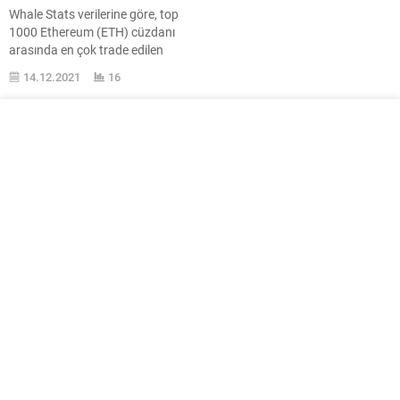
Whale Stats verilerine göre, top
1000 Ethereum (ETH) cüzdanı
arasında en çok trade edilen
token Chainlink (LINK) oldu. Son
14.12.2021
16
dakika gelişmelerden ...