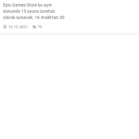
Epic Games Store bu ayın
sonunda 15 oyunu ücretsiz
olarak sunacak. 16 Aralık'tan 30
Aralık'a kadar her gün bir oyun
14.12.2021
79
oyun severlerin ...