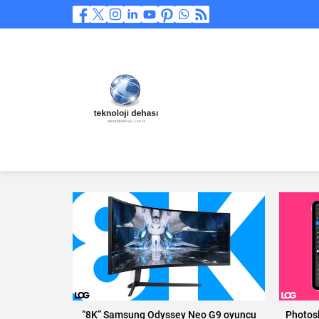
“8K” Samsung Odyssey Neo G9 oyuncu
Photosh