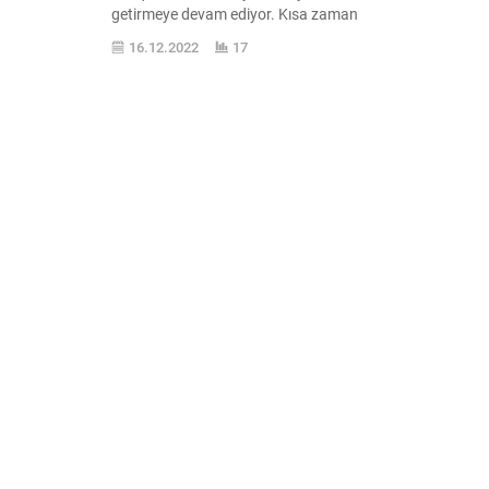
getirmeye devam ediyor. Kısa zaman
evvel Japonya ve Amerika ’da ödüller
16.12.2022
17
alan Hyundai Ioniq markası, değişik bölge
ve değerlendirmelerde de ipi göğüslemeye
devam ediyor. Son olarak Avrupa ’nın
ehemmiyetli organizasyonlarından biri
olan AUTOBEST tarafından 3 değişik
ödül...