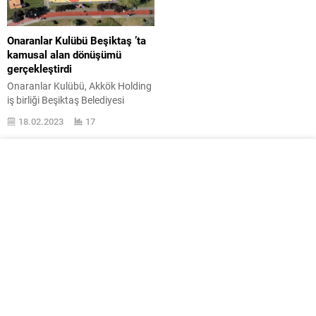
Onaranlar Kulübü Beşiktaş ’ta
kamusal alan dönüşümü
gerçekleştirdi
Onaranlar Kulübü, Akkök Holding
iş birliği Beşiktaş Belediyesi
takviyesiyle Alman Deresi Yürüyüş
18.02.2023
17
Parkuru ’ndaki basketbol sahası
ve etrafını “diyalog” temasıyla
onararak kent mobilyası
tasarımları ve basketbol saha
zemin uygulaması hakikatleştirdi.
Bu mevzuda resmi olarak şunlar
aktarıldı: “Onaranlar Kulübü,
Alman Deresi Topluluk ve Hareket
Alanı Projesi kapsamında, Akkök
Holding iş birliği...