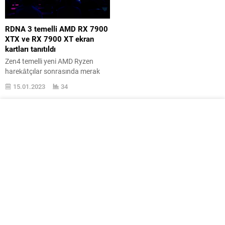
RDNA 3 temelli AMD RX 7900
XTX ve RX 7900 XT ekran
kartları tanıtıldı
Zen4 temelli yeni AMD Ryzen
harekâtçılar sonrasında merak
edilen yeni RDNA 3 temelli Radeon
15.01.2023
34
7000 ekran kartları RX 7900 XTX
ve RX 7900 XT tanıtıldı. Tüm
ayrıntılarına burada yer
verdiğimiz Zen4 temelli yeni AMD
Ryzen harekâtçılar sonrasında
karşımıza çıkan RDNA 3 temelli
Radeon 7000 ekran kartları,
Nvidia ’nın ayrıntılarına burada
yer...