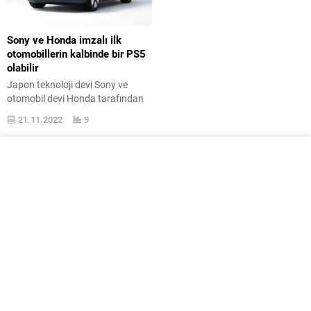
Sony ve Honda imzalı ilk
otomobillerin kalbinde bir PS5
olabilir
Japon teknoloji devi Sony ve
otomobil devi Honda tarafından
üretilecek vasıtalar önümüzdeki
21.11.2022
9
senelerde pazara sunulacak.
Otomobil pazarında faal olarak
yer almak isteyen Sony, uzun
zaman evvel karşımıza VISION-
S isimli bir konsept taşıtı ile
çıkmıştı. Bu tamamen elektrikli
sedan otomobil modelinin üstüne
bir de elektrikli SUV konsept
tanıtılmıştı. Bu taşıtları reel yol
koşullarında test...