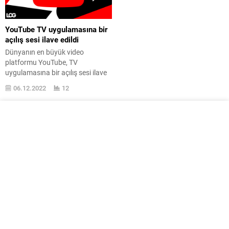
YouTube TV uygulamasına bir
açılış sesi ilave edildi
Dünyanın en büyük video
platformu YouTube, TV
uygulamasına bir açılış sesi ilave
ettiklerini duyurdu. Zira neden
06.12.2022
12
olmasın? YouTube
TV uygulamasını açtığınız zaman
artık yukarıyada
dinleyebileceğiniz sesi
dinleyeceksiniz. Peki neden şirket
seneler sonra böyle adım atma
gereği duydu? İşletmenin bu
mevzuda yaptığı açıklama şöyle
oldu: “Hazırlanan sesin arttaki
fikir, canlı, alaka çekici...