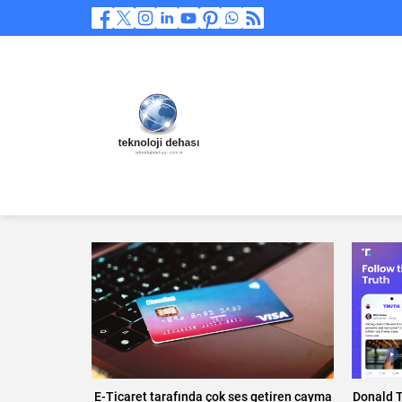
E-Ticaret tarafında çok ses getiren cayma
Donald T