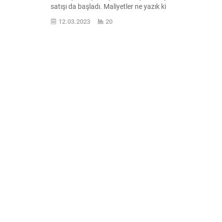
satışı da başladı. Maliyetler ne yazık ki
yüksek seviyede. Zen4 temelli AMD Ryzen
12.03.2023
20
operasyoncular bütün olarak 7950X,
7900X, 7700X ve 7600X modellerinden
oluşuyor. Türkiye ’de birçok değişik satış
kanalına giren operasyonculardan
7600X için 7.300 TL verilmesi gerekiyor.
7700X için karşımıza çıkan Türkiye
maliyeti...