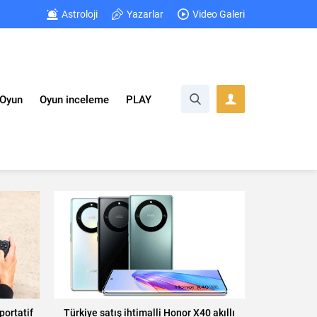
Astroloji
Yazarlar
Video Galeri
Oyun
Oyun inceleme
PLAY
portatif
Türkiye satış ihtimalli Honor X40 akıllı