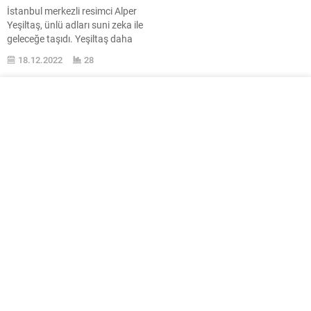
İstanbul merkezli resimci Alper
Yeşiltaş, ünlü adları suni zeka ile
geleceğe taşıdı. Yeşiltaş daha
evvel de benzer bir projeye imza
18.12.2022
28
atmıştı. Instagram hesabına
dolaysız olarak buradan
ulaşabileceğiniz İstanbul merkezli
resimci Alper Yeşiltaş, geçtiğimiz
aylarda çok dikkat toplayan bir
çalışmaya imza atmıştı.
Ayrıntılarına burada yer
verdiğimiz çalışma ile şimdi
aramızda olmayan...