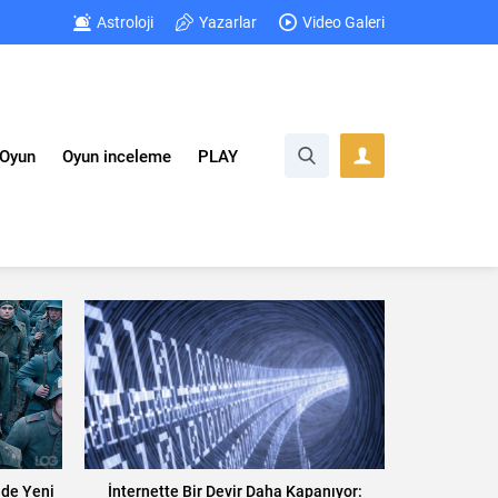
Astroloji
Yazarlar
Video Galeri
Oyun
Oyun inceleme
PLAY
nde Yeni
İnternette Bir Devir Daha Kapanıyor: