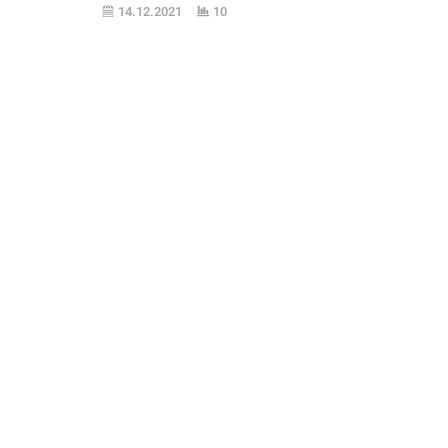
Yoğun Bakım Servisi Sorumlusu Prof. Dr.
14.12.2021
10
Cenk Kıraklı, hatırlatma ...