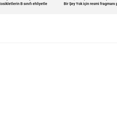
osikletlerin B sınıfı ehliyetle
Bir Şey Yok için resmi fragmanı 
kullanılması isteniyor