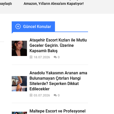
paylaştı
Amazon, Yılların Alexa’sını Kapatıyor!
Güncel Konular
Ataşehir Escort Kızları ile Mutlu
Geceler Geçirin. Üzerine
Kapsamlı Bakış
18.07.2026
0
Anadolu Yakasının Aranan ama
Bulunamayan Çıtırları Hangi
Sitelerde? Seçerken Dikkat
Edilecekler
03.07.2026
0
Maltepe Escort ve Profesyonel