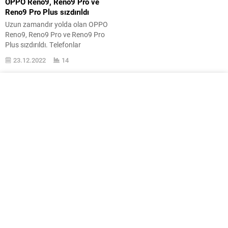
OPPO Reno9, Reno9 Pro ve
Reno9 Pro Plus sızdırıldı
Uzun zamandır yolda olan OPPO
Reno9, Reno9 Pro ve Reno9 Pro
Plus sızdırıldı. Telefonlar
tasarımsal olarak karşımızda yer
23.12.2022
14
alıyor. OPPO Reno9, Reno9 Pro ve
Reno9 Pro Plus, dolaysız olarak
Evan Blass tarafından karşımıza
çıkarıldı. Henüz ne zaman
tanıtılacağı belli olmayan
telefonlar, tasarımsal olarak
büyük bir sürpriz oluşturmuyor
ancak genel olarak çağdaş...