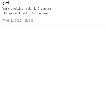
girdi
Yarış direksiyonu denildiği zaman
akla gelen ilk işletmelerden olan
Thrustmaster, “direct drive”
08.12.2022
233
dünyasına girişi T818 ile yaptı.
Ayrıntılarına burada yer
verdiğimiz Logitech G PRO
Racing Wheel yarış direksiyonu,
yarış simülasyonu dünyasına
ilave edilen en yeni son kullanıcıya
müteveccih “direct drive”
direksiyon sistemi olmuştu. Hatta
bu set işletmenin ilk “direct
drive”...