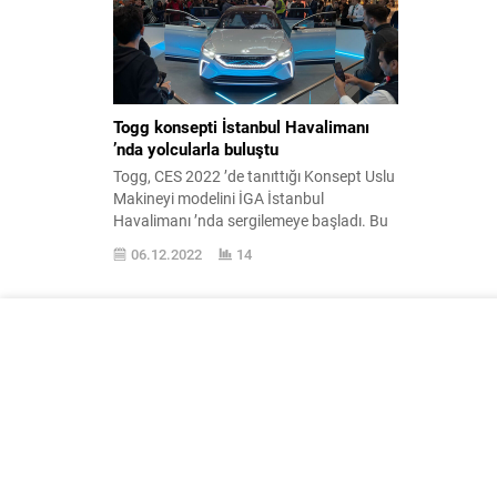
Togg konsepti İstanbul Havalimanı
’nda yolcularla buluştu
Togg, CES 2022 ’de tanıttığı Konsept Uslu
Makineyi modelini İGA İstanbul
Havalimanı ’nda sergilemeye başladı. Bu
mevzuda bir açıklama yapan yerli şirket
06.12.2022
14
şunları aktardı: “Togg vizyonunu
yakından tanımasına fırsat verecek. Togg
vizyonunu yansıtan ‘Konsept Uslu Aygıt
’ın yeni durağı İGA İstanbul Havalimanı
oldu. Togg ’un gelecekte yollara
çıkaracağı öteki uslu...