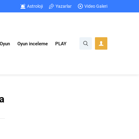
Astroloji
Yazarlar
Video Galeri
Oyun
Oyun inceleme
PLAY
a