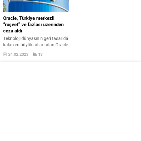
Oracle, Türkiye merkezli
“rüşvet” ve fazlası üzerinden
ceza aldı
Teknoloji dünyasının geri tasarıda
kalan en büyük adlarından Oracle
Türkiye, “rüşvet” üzerinden SEC
24.02.2023
13
’den ceza aldı. BT Dünyası ’ndan
Kemalettin BULAMACI ’nın
haberine göre Amerika Birleşik
Devletleri Menkul Bedeller ve
Borsa Kurulu Secure Exchange
Commission /SEC, Oracle ’a 2016
ve 2019 seneleri arasında
Hindistan, Birleşik Arap Emirlikleri
ve Türkiye ’de...