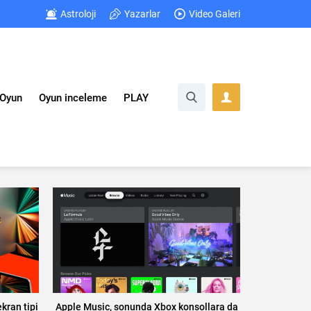
Astroloji
Yazarlar
Video Galeri
Oyun
Oyun inceleme
PLAY
kran tipi
Apple Music, sonunda Xbox konsollara da