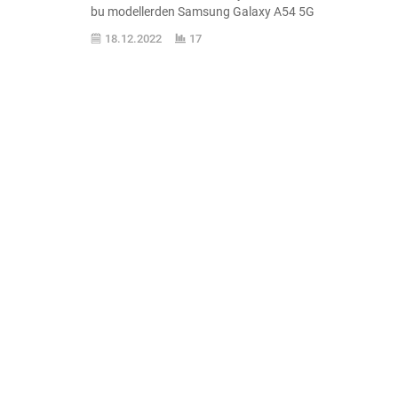
bu modellerden Samsung Galaxy A54 5G
gündemde. Çıktığı zaman çok geniş bir
18.12.2022
17
kitleye hitap edecek ve büyük satış
sayılarına erişecek orta seviye
telefonlardan Samsung Galaxy A54 5G,
91Mobiles‘ın paylaşımına göre dolaysız
olarak yukarıyadaki galeride
görebileceğiniz tasarımla yolda
bulunuyor. Yuvarlak hatlara...