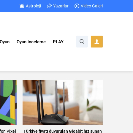
Astroloji
Yazarlar
Video Galeri
Oyun
Oyun inceleme
PLAY
fon Pixel
Türkiye fiyatı duyurulan Gigabit hız sunan