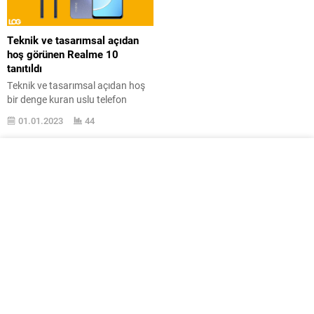
Teknik ve tasarımsal açıdan
hoş görünen Realme 10
tanıtıldı
Teknik ve tasarımsal açıdan hoş
bir denge kuran uslu telefon
modeli Realme 10, MediaTek Helio
01.01.2023
44
G99 harekâtçıyı merkeze alıyor.
Realme 10, ince çerçevelere ve
köşeli tasarıma sahip en yeni orta
seviye Android uslu telefon modeli
oldu. Eforunu yukarıyada da
belirttiğimiz gibi temel
gereksinimler için aşırısıyla yeterli
MediaTek Helio G99
operasyoncudan...