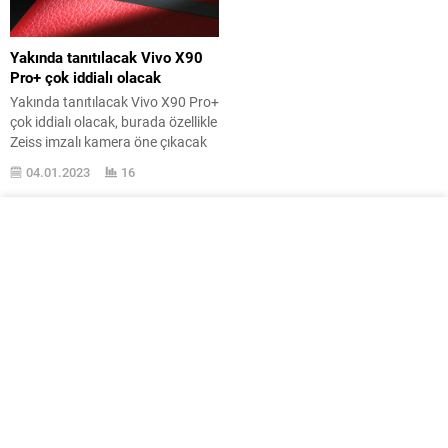
Yakında tanıtılacak Vivo X90
Pro+ çok iddialı olacak
Yakında tanıtılacak Vivo X90 Pro+
çok iddialı olacak, burada özellikle
Zeiss imzalı kamera öne çıkacak
gibi görünüyor. Xiaomi firmayı
04.01.2023
16
telefonları için Leica ile, Vivo
işletmesi de daha evvel ismi hep
Nokia ile anılan Zeiss ile çalışıyor.
Zeiss ’ın görüntüleme tarafındaki
büyük tecrübesinden faydalanan
Vivo, bu mevzuda çıtayı daha da
yükseltmek...