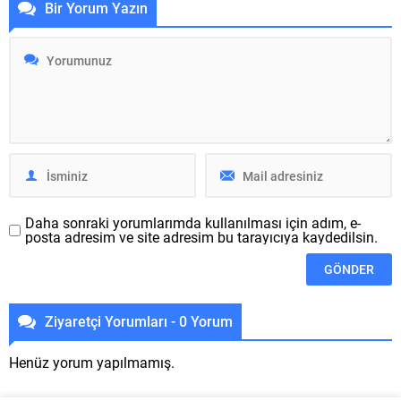
Bir Yorum Yazın
izleyebileceğiniz video
süreçte serüveninde tertemiz
içerisinde herkese gösterdi.
bir sayfa açan Peugeot, gerek
Elektrikli otomobil pazarının
tasarım gerekse diğer ögeler
en çok ses getiren hiper
üzerindeki gelişiminin
otomobil modelleri arasında
meyvelerini toplamaya
yer alan Nevera, 0 ’dan 100
devam ediyor. Pek çok
kilometre/s sürate...
değişik segmentte yarıyılsa
olarak liderlik tutmayı
başaran Fransız...
Daha sonraki yorumlarımda kullanılması için adım, e-
posta adresim ve site adresim bu tarayıcıya kaydedilsin.
Ziyaretçi Yorumları - 0 Yorum
Henüz yorum yapılmamış.