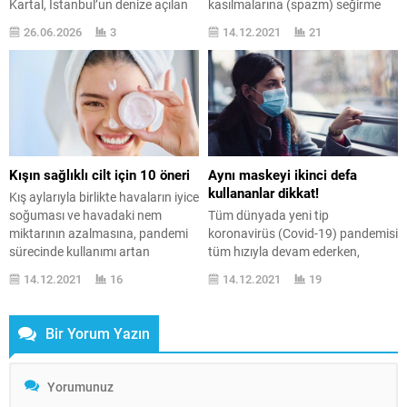
Kartal, İstanbul’un denize açılan
kasılmalarına (spazm) seğirme
en prestijli kapılarından biri olarak,
denildiğini belirten İSÜ Liv
26.06.2026
3
14.12.2021
21
hem kentsel dönüşümün getirdiği
Hospital Bahçeşehir’den ...
modern rezidans projelerini hem
de sahilin sunduğu huzuru içinde
barındırır. kartal escort deneyimi
arayanlar için burası; mavinin
dinginliği ile şehrin dinamizmini
birleştiren, kendinizi her
zamankinden daha özgür
Kışın sağlıklı cilt için 10 öneri
Aynı maskeyi ikinci defa
hissettiğiniz nadir lokasyonlardan
kullananlar dikkat!
Kış aylarıyla birlikte havaların iyice
biridir. Burada bir partnerle vakit
soğuması ve havadaki nem
Tüm dünyada yeni tip
geçirmek, sadece...
miktarının azalmasına, pandemi
koronavirüs (Covid-19) pandemisi
sürecinde kullanımı artan
tüm hızıyla devam ederken,
dezenfektanlar da ...
uzmanlar pandemiyle birlikte
14.12.2021
16
14.12.2021
19
hayatımıza giren maske
kullanımına ...
Bir Yorum Yazın