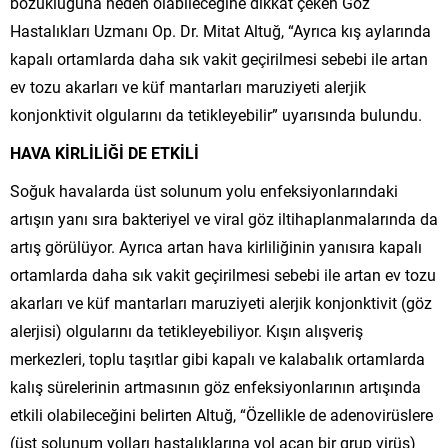
bozukluğuna neden olabileceğine dikkat çeken Göz
Hastalıkları Uzmanı Op. Dr. Mitat Altuğ, “Ayrıca kış aylarında
kapalı ortamlarda daha sık vakit geçirilmesi sebebi ile artan
ev tozu akarları ve küf mantarları maruziyeti alerjik
konjonktivit olgularını da tetikleyebilir” uyarısında bulundu.
HAVA KİRLİLİĞİ DE ETKİLİ
Soğuk havalarda üst solunum yolu enfeksiyonlarındaki
artışın yanı sıra bakteriyel ve viral göz iltihaplanmalarında da
artış görülüyor. Ayrıca artan hava kirliliğinin yanısıra kapalı
ortamlarda daha sık vakit geçirilmesi sebebi ile artan ev tozu
akarları ve küf mantarları maruziyeti alerjik konjonktivit (göz
alerjisi) olgularını da tetikleyebiliyor. Kışın alışveriş
merkezleri, toplu taşıtlar gibi kapalı ve kalabalık ortamlarda
kalış sürelerinin artmasının göz enfeksiyonlarının artışında
etkili olabileceğini belirten Altuğ, “Özellikle de adenovirüslere
(üst solunum yolları hastalıklarına yol açan bir grup virüs)