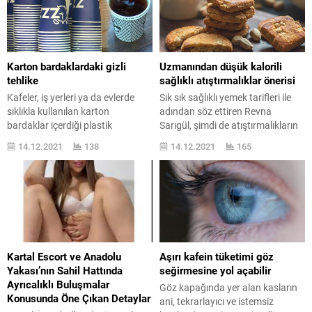
Karton bardaklardaki gizli
Uzmanından düşük kalorili
tehlike
sağlıklı atıştırmalıklar önerisi
Kafeler, iş yerleri ya da evlerde
Sık sık sağlıklı yemek tarifleri ile
sıklıkla kullanılan karton
adından söz ettiren Revna
bardaklar içerdiği plastik
Sarıgül, şimdi de atıştırmalıkların
nedeniyle sağlık riski taşıyor.
sağlıklı olabileceğini anlattı.
14.12.2021
138
14.12.2021
165
Elimizin temas ettiği ...
Revna Sarıgül ...
Kartal Escort ve Anadolu
Aşırı kafein tüketimi göz
Yakası’nın Sahil Hattında
seğirmesine yol açabilir
Ayrıcalıklı Buluşmalar
Göz kapağında yer alan kasların
Konusunda Öne Çıkan Detaylar
ani, tekrarlayıcı ve istemsiz