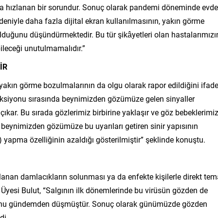
ha da hızlanan bir sorundur. Sonuç olarak pandemi döneminde evde
niyle daha fazla dijital ekran kullanılmasının, yakın görme
duğunu düşündürmektedir. Bu tür şikâyetleri olan hastalarımızı
ileceği unutulmamalıdır.”
İR
 yakın görme bozulmalarının da olgu olarak rapor edildiğini ifad
onksiyonu sırasında beynimizden gözümüze gelen sinyaller
ıkar. Bu sırada gözlerimiz birbirine yaklaşır ve göz bebeklerimi
beynimizden gözümüze bu uyarıları getiren sinir yapısının
yapma özelliğinin azaldığı gösterilmiştir” şeklinde konuştu.
anan damlacıkların solunması ya da enfekte kişilerle direkt te
r. Üyesi Bulut, “Salgının ilk dönemlerinde bu virüsün gözden de
u konu gündemden düşmüştür. Sonuç olarak günümüzde gözden
di.