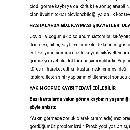
ciddi görme kaybı ya da körlük ile sonuçlanabilir
olan üveitin tekrar alevlenebildiği ya da ilk kez üve
HASTALARDA GÖZ KAYMASI ŞİKAYETLERİ OLA
Covid-19 çoğunlukla solunum sistemleri şikâyetleri
dönmesi, bilinç kaybı ve inme ile de kendini göster
enfeksiyonu sonrası gözde kayma şikâyetleri orta
görme şikâyeti ile doktora başvurmaktadır. Yapıl
küresini hareket ettiren kasların etkilenmesi deği
kaslara ileten sinir yapısının etkilenmesi sonucu o
YAKIN GÖRME KAYBI TEDAVİ EDİLEBİLİR
Bazı hastalarda yakın görme kaybının yaşandığını
şöyle anlattı:
“Yakın görmede zorluk olarak tanımladığımız presb
gördüğümüz problemlerdir. Presbiyopi yaş artışı, m