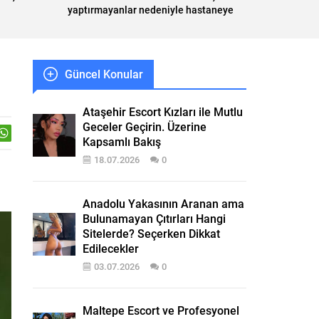
yaptırmayanlar nedeniyle hastaneye
başvuru sayılarında artış var
Güncel Konular
Ataşehir Escort Kızları ile Mutlu
Geceler Geçirin. Üzerine
Kapsamlı Bakış
18.07.2026
0
Anadolu Yakasının Aranan ama
Bulunamayan Çıtırları Hangi
Sitelerde? Seçerken Dikkat
Edilecekler
03.07.2026
0
Maltepe Escort ve Profesyonel