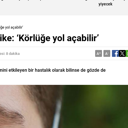
yiyecek
ğe yol açabilir’
ke: ‘Körlüğe yol açabilir’
si: 8 dakika
A
+
A
-
i etkileyen bir hastalık olarak bilinse de gözde de