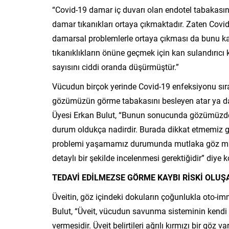
“Covid-19 damar iç duvarı olan endotel tabakas
damar tıkanıkları ortaya çıkmaktadır. Zaten Covi
damarsal problemlerle ortaya çıkması da bunu ka
tıkanıklıkların önüne geçmek için kan sulandırıc
sayısını ciddi oranda düşürmüştür.”
Vücudun birçok yerinde Covid-19 enfeksiyonu sıra
gözümüzün görme tabakasını besleyen atar ya da 
Üyesi Erkan Bulut, “Bunun sonucunda gözümüzde ço
durum oldukça nadirdir. Burada dikkat etmemiz 
problemi yaşamamız durumunda mutlaka göz mua
detaylı bir şekilde incelenmesi gerektiğidir” diye 
TEDAVİ EDİLMEZSE GÖRME KAYBI RİSKİ OLUŞ
Üveitin, göz içindeki dokuların çoğunlukla oto-im
Bulut, “Üveit, vücudun savunma sisteminin kendi
vermesidir. Üveit belirtileri ağrılı kırmızı bir göz