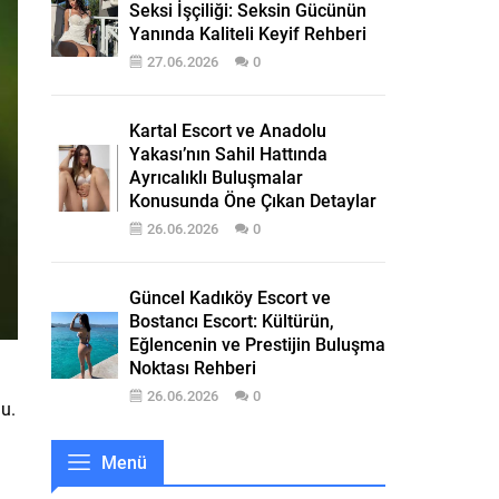
Seksi İşçiliği: Seksin Gücünün
Yanında Kaliteli Keyif Rehberi
27.06.2026
0
Kartal Escort ve Anadolu
Yakası’nın Sahil Hattında
Ayrıcalıklı Buluşmalar
Konusunda Öne Çıkan Detaylar
26.06.2026
0
Güncel Kadıköy Escort ve
Bostancı Escort: Kültürün,
Eğlencenin ve Prestijin Buluşma
Noktası Rehberi
26.06.2026
0
du.
Menü