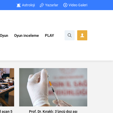
Astroloji
Yazarlar
Video Galeri
Oyun
Oyun inceleme
PLAY
l açan 5
Prof. Dr. Kıraklı: 3’üncü doz aşı