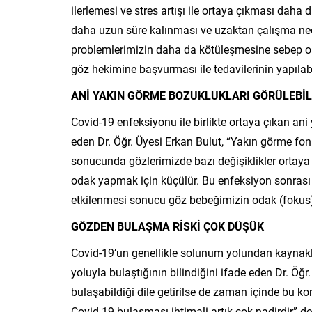
ilerlemesi ve stres artışı ile ortaya çıkması da
daha uzun süre kalınması ve uzaktan çalışma nede
problemlerimizin daha da kötüleşmesine sebep ol
göz hekimine başvurması ile tedavilerinin yapılab
ANİ YAKIN GÖRME BOZUKLUKLARI GÖRÜLEBİL
Covid-19 enfeksiyonu ile birlikte ortaya çıkan ani
eden Dr. Öğr. Üyesi Erkan Bulut, “Yakın görme f
sonucunda gözlerimizde bazı değişiklikler ortaya ç
odak yapmak için küçülür. Bu enfeksiyon sonrası 
etkilenmesi sonucu göz bebeğimizin odak (fokus) 
GÖZDEN BULAŞMA RİSKİ ÇOK DÜŞÜK
Covid-19’un genellikle solunum yolundan kaynakl
yoluyla bulaştığının bilindiğini ifade eden Dr. Öğ
bulaşabildiği dile getirilse de zaman içinde b
Covid-19 bulaşması ihtimali artık çok nadirdir” de