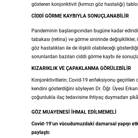
gösteren konjonktivit (kırmızı göz hastalığı) tablo
CİDDİ GÖRME KAYBIYLA SONUÇLANABİLİR
Pandeminin başlangıcından bugüne kadar edindiği
tabakası (retina) ve görme sinirinde değişiklikler,
göz hastalıkları ile de ilişkili olabileceği gösterdi
sorunlardan bazıları ciddi görme kaybı ile sonuçl
KIZARIKLIK VE ÇAPAKLANMA GÖRÜLEBİLİR
Konjonktivitlerin; Covid-19 enfeksiyonu geçirilen d
kendini gösterdiğini söyleyen Dr. Öğr. Üyesi Erk
çoğunlukla ilaç tedavisine ihtiyaç duymadan şikây
GÖZ MUAYENESİ İHMAL EDİLMEMELİ
Covid-19’un vücudumuzdaki damarsal yapıyı etkiled
paylaştı: