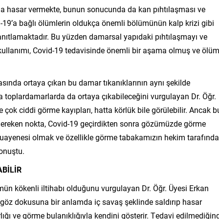
ına hasar vermekte, bunun sonucunda da kan pıhtılaşması ve
d-19’a bağlı ölümlerin oldukça önemli bölümünün kalp krizi gibi
nıtlamaktadır. Bu yüzden damarsal yapıdaki pıhtılaşmayı ve
ı kullanımı, Covid-19 tedavisinde önemli bir aşama olmuş ve ölü
sında ortaya çıkan bu damar tıkanıklarının aynı şekilde
toplardamarlarda da ortaya çıkabileceğini vurgulayan Dr. Öğr.
k ciddi görme kayıpları, hatta körlük bile görülebilir. Ancak b
gereken nokta, Covid-19 geçirdikten sonra gözümüzde görme
yenesi olmak ve özellikle görme tabakamızın hekim tarafınd
konuştu.
ABİLİR
mün kökenli iltihabı olduğunu vurgulayan Dr. Öğr. Üyesi Erkan
 göz dokusuna bir anlamda iç savaş şeklinde saldırıp hasar
 varlığı ve görme bulanıklığıyla kendini gösterir. Tedavi edilmediğin