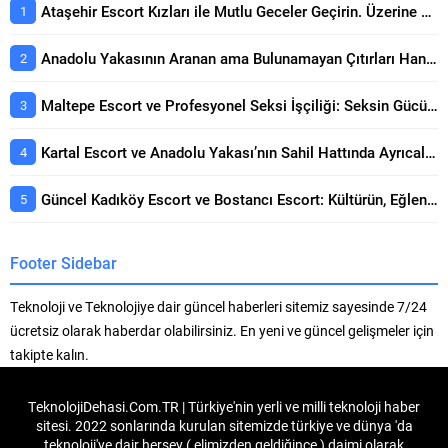
Ataşehir Escort Kızları ile Mutlu Geceler Geçirin. Üzerine Kapsamlı Bakış
Anadolu Yakasının Aranan ama Bulunamayan Çıtırları Hangi Sitelerde? Seçerken Dikkat Edilecekler
Maltepe Escort ve Profesyonel Seksi İşçiliği: Seksin Gücünün Yanında Kaliteli Keyif Rehberi
Kartal Escort ve Anadolu Yakası’nın Sahil Hattında Ayrıcalıklı Buluşmalar Konusunda Öne Çıkan Detaylar
Güncel Kadıköy Escort ve Bostancı Escort: Kültürün, Eğlencenin ve Prestijin Buluşma Noktası Rehberi
Footer Sidebar
Teknoloji ve Teknolojiye dair güncel haberleri sitemiz sayesinde 7/24
ücretsiz olarak haberdar olabilirsiniz. En yeni ve güncel gelişmeler için
takipte kalın.
TeknolojiDehasi.Com.TR | Türkiye'nin yerli ve milli teknoloji haber
sitesi. 2022 sonlarında kurulan sitemizde türkiye ve dünya 'da
teknoloji'ye dair herşey ( elimizden geldiğince ) daimi olarak