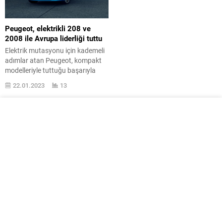
Peugeot, elektrikli 208 ve
2008 ile Avrupa liderliği tuttu
Elektrik mutasyonu için kademeli
adımlar atan Peugeot, kompakt
modelleriyle tuttuğu başarıyla
geleceğe daha iddialı ilerliyor.
22.01.2023
13
3008 ile başlayan ve günümüze
kadar uzanan süreçte
serüveninde tertemiz bir sayfa
açan Peugeot, gerek tasarım
gerekse diğer ögeler üzerindeki
gelişiminin meyvelerini toplamaya
devam ediyor. Pek çok değişik
segmentte yarıyılsa olarak liderlik
tutmayı başaran Fransız...