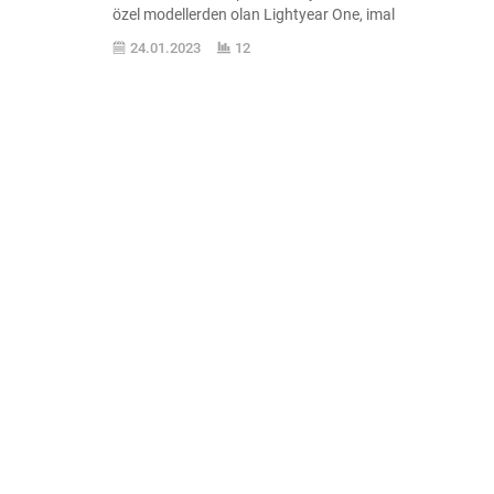
özel modellerden olan Lightyear One, imal
versiyonuyla Lightyear 0 olarak karşımıza
24.01.2023
12
çıkmıştı. Lightyear One çok uzun süre
boyunca gündemde ses getiren bir
elektrikli otomobil olmuştu. İçerisinde
Eindhoven Üniversitesi‘nden talebelerin
de bulunduğu bir takım tarafından
geliştirilen taşıt, Almanya ’da test edilen
prototip sürümüyle 709 kilometre erime...