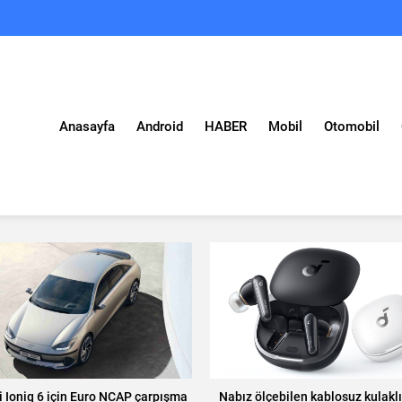
Anasayfa
Android
HABER
Mobil
Otomobil
 Ioniq 6 için Euro NCAP çarpışma
Nabız ölçebilen kablosuz kulakl