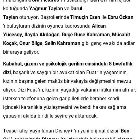
koltuğunda
Yağmur Taylan
ve
Durul
Taylan
oturuyor
.
Başrollerinde
Timuçin Esen
ile
Ebru Özkan
’ı buluşturan dizinin oyuncu kadrosunda
Alican
Yücesoy,
İlayda Akdoğan
,
Buçe Buse Kahraman
,
Mücahit
Koçak
,
Onur Bilge
,
Selin Kahraman
gibi genç ve akılda adlar
bir araya geliyor.
Kabahat, gizem ve psikolojik gerilim cinsindeki 8 bvefatlık
dizi
, başarılı ve saygın bir avukat olan Fuat ’ın yaşamının,
kızının başına gelen makûs bir vakayla değişmesini mevzu
alıyor. Dizi Fuat ’ın, kızının yaşadığı vakanın intikamını almak
isterken telefonuna gelen garip iletilerle beraber kendi
içindeki karanlıkla yüzleşmesini ve kendi hakını sağlama
çabasını akılda bir dille seyirciye aktaracak.
Teaser afişi yayınlanan Disney+ ’ın yeni orijinal dizisi
‘Ben