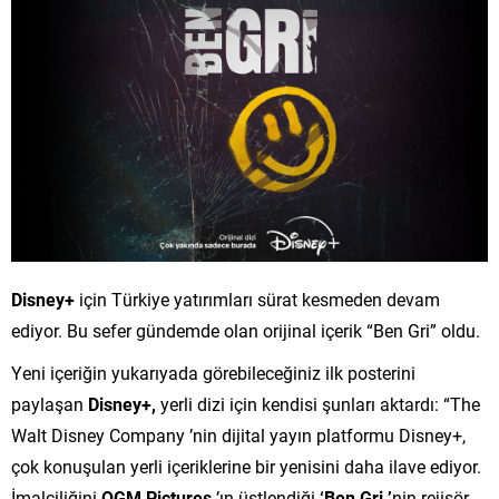
Disney+
için Türkiye yatırımları sürat kesmeden devam
ediyor. Bu sefer gündemde olan orijinal içerik “Ben Gri” oldu.
Yeni içeriğin yukarıyada görebileceğiniz ilk posterini
paylaşan
Disney+,
yerli dizi için kendisi şunları aktardı: “The
Walt Disney Company ’nin dijital yayın platformu Disney+,
çok konuşulan yerli içeriklerine bir yenisini daha ilave ediyor.
İmalciliğini
OGM Pictures
’ın üstlendiği
‘Ben Gri ’
nin rejisör