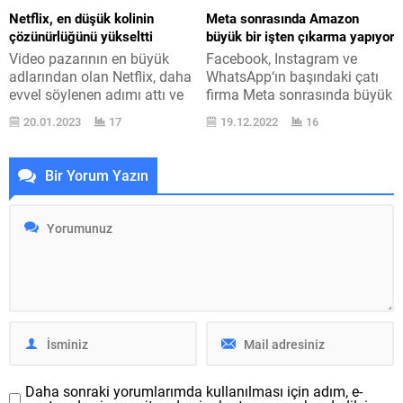
adım atan Facebook,
Türkiye ’de otomobil maliyet
Netflix, en düşük kolinin
Meta sonrasında Amazon
platformda belirli şahıslar
listesini detaylı olarak
çözünürlüğünü yükseltti
büyük bir işten çıkarma yapıyor
için NFT yarıyılını
paylaşan en büyük adlardan
Video pazarının en büyük
Facebook, Instagram ve
başlatmıştı....
birisi Seat. Şirketin Türkiye...
adlarından olan Netflix, daha
WhatsApp‘ın başındaki çatı
evvel söylenen adımı attı ve
firma Meta sonrasında büyük
en düşük kolinin
bir işten çıkarmayı Amazon
20.01.2023
17
19.12.2022
16
çözünürlüğünü yükseltti.
yapıyor. Kaçıranlar için
Netflix, Türkiye ’de 46 TL ’ye
Twitter tarafında yapılan
satılan temel kutu ile şimdiye
büyük işte çıkarma
Bir Yorum Yazın
kadar 480P çözünürlük
sonrasında Meta ciddi bir
sunuyordu. İşte bu vaziyet
küçülme ilanı yapmıştı.
sonunda değişti. Kasım ayı
Twitter ’ın 3.500 kadar
itibarıyla bu kutuda HD
şahısla yollarını ayırdığı
niteliğine başka bir deyişle
bilinirken, Meta bütün 11 bin
720P çözünürlüğe...
personel ile yollarını
ayırmaya başladı. Mevzuda
bir açıklama yapan...
Daha sonraki yorumlarımda kullanılması için adım, e-