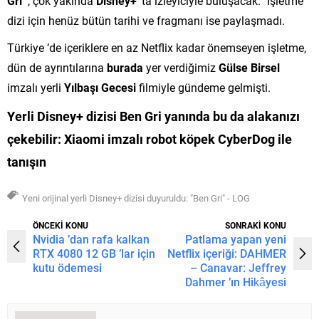
Gri ’
, çok yakında
Disney+
’ta izleyiciyle buluşacak.” İşletme
dizi için henüz bütün tarihi ve fragmanı ise paylaşmadı.
Türkiye ’de içeriklere en az Netflix kadar önemseyen işletme,
dün de ayrıntılarına
burada
yer verdiğimiz
Gülse Birsel
imzalı yerli
Yılbaşı Gecesi
filmiyle gündeme gelmişti.
Yerli Disney+ dizisi Ben Gri yanında
bu da alakanızı
çekebilir:
Xiaomi imzalı robot köpek CyberDog ile
tanışın
Yeni orijinal yerli Disney+ dizisi duyuruldu: "Ben Gri" - LOG
ÖNCEKİ KONU
SONRAKİ KONU
Nvidia ’dan rafa kalkan
Patlama yapan yeni
RTX 4080 12 GB ’lar için
Netflix içeriği: DAHMER
kutu ödemesi
– Canavar: Jeffrey
Dahmer ’ın Hikâyesi