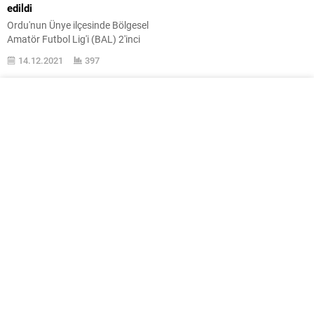
edildi
Ordu'nun Ünye ilçesinde Bölgesel
Amatör Futbol Lig'i (BAL) 2'inci
Bölge 2'inci Grup'ta Ünye 1957
14.12.2021
397
Spor ile Eynesil Belediyespor
karşılaştı ...