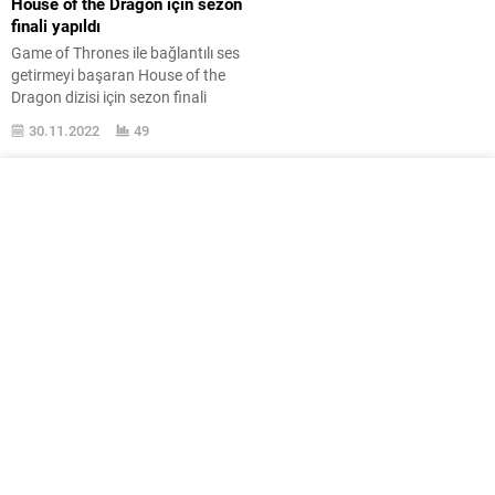
House of the Dragon için sezon
finali yapıldı
Game of Thrones ile bağlantılı ses
getirmeyi başaran House of the
Dragon dizisi için sezon finali
resmi olarak yapıldı. Yüzüklerin
30.11.2022
49
Efendisi: Efor Yüzükleri
sonrasında yeni Game of Thrones
dizisi House of the Dragon için ilk
sezon bugün resmi olarak sona
erdi. Burada özellikle resmi olarak
diyoruz zira sezon finali sızıntı
yapıldığı...