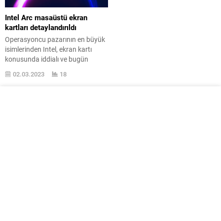
Intel Arc masaüstü ekran
kartları detaylandırıldı
Operasyoncu pazarının en büyük
isimlerinden Intel, ekran kartı
konusunda iddialı ve bugün
karkasıların teknik özelliklerini
02.03.2023
18
paylaştı. Operasyoncu devi Intel
’in masaüstü ekran kartı sınıfında
şimdilik Arc A770, Arc A750, Arc
A580, Arc A380 ve Arc A310
modelleri yer alıyor. Üzerlerinden
resmi ayrıntılar ile geçmek ismine
Arc A770 modeli ailenin en
üstünde,...