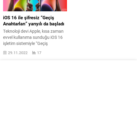
iOS 16 ile şifresiz “Geçiş
Anahtarları” yarıyılı da başladı
Teknoloji devi Apple, kısa zaman
evvel kullanıma sunduğu iOS 16
işletim sistemiyle “Geçiş
Anahtarları” yarıyılını başlattı.
29.11.2022
17
WWDC22 faalliğinin en
ehemmiyetli bülteni olan, tüm
ayrıntılarına burada yer
verdiğimiz iOS 16 işletim
sistemi, sayfanın altında
görebileceğiniz dayanaklı tüm
iPhone modelleri için geçtiğimiz
günlerde indirilebilir hale geldi.
İşletim sistemine daha evvel
balakası verilen “Geçiş...