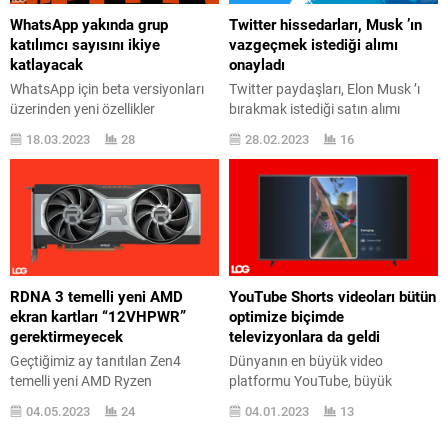
ortak çalışmaların geliştirilmesi
WhatsApp yakında grup
Twitter hissedarları, Musk ’ın
kastediliyor. Uyuşma aynı
katılımcı sayısını ikiye
vazgeçmek istediği alımı
zamanda kablosuz haberleşme
katlayacak
onayladı
teknolojilerinin uydu sistemleriyle
WhatsApp için beta versiyonları
Twitter paydaşları, Elon Musk ’ı
entegrasyonu üzerine yapılan
üzerinden yeni özellikler
bırakmak istediği satın alımı
standartlaşma ve...
bulunmaya devam ediliyor. Bu
onayladı. Duruşma evvelinde
18.03.2023
28
28.02.2023
16
sefer odak nokta gruplar.
ehemmiyetli bir adım atıldı.
WhatsApp için geçtiğimiz aylarda
Twitter ve Elon Musk arasındaki
bir aktüelleme yapılmış ve 512
dava için ilk mahkeme 17 Ekim
karakter gruplar duyurulmuştu.
tarihinde yapılacak. Musk ve
Şirket bunu kendi şöyle
takımı daha evvel davanın 2023 ’e
açıklamıştı: “Aralıksız olarak
ertelenmesini istemişti ancak bu
aldığımız en ehemmiyetli
vaziyet sürecin daha fazla
arzlardan bkocaman, bir sohbete
uzamaması için kabul
RDNA 3 temelli yeni AMD
YouTube Shorts videoları bütün
daha fazla şahıs ekleme
edilmemişti. Söylendiği...
ekran kartları “12VHPWR”
optimize biçimde
alternatifi oldu. Bu sebeple şimdi
gerektirmeyecek
televizyonlara da geldi
bir gruba...
Geçtiğimiz ay tanıtılan Zen4
Dünyanın en büyük video
temelli yeni AMD Ryzen
platformu YouTube, büyük
harekâtçılar sonrasında gizeme
önemsediği YouTube Shorts
04.05.2023
24
04.01.2023
13
merak edilen yeni RDNA 3 ekran
tarafını televizyonlara
kartlarında. AMD tarafından
getirdiklerini duyurdu. TikTok