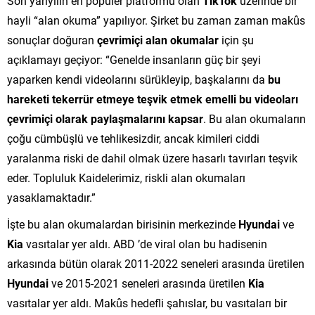
Son yarıyılın en popüler platformu olan
TikTok
üzerinde bir
hayli “alan okuma” yapılıyor. Şirket bu zaman zaman makûs
sonuçlar doğuran
çevrimiçi alan okumalar
için şu
açıklamayı geçiyor: “Genelde insanların güç bir şeyi
yaparken kendi videolarını sürükleyip, başkalarını da
bu
hareketi tekerrür etmeye teşvik etmek emelli bu videoları
çevrimiçi olarak paylaşmalarını kapsar
. Bu alan okumaların
çoğu cümbüşlü ve tehlikesizdir, ancak kimileri ciddi
yaralanma riski de dahil olmak üzere hasarlı tavırları teşvik
eder. Topluluk Kaidelerimiz, riskli alan okumaları
yasaklamaktadır.”
İşte bu alan okumalardan birisinin merkezinde
Hyundai
ve
Kia
vasıtalar yer aldı. ABD ’de viral olan bu hadisenin
arkasında bütün olarak 2011-2022 seneleri arasında üretilen
Hyundai
ve 2015-2021 seneleri arasında üretilen
Kia
vasıtalar yer aldı. Makûs hedefli şahıslar, bu vasıtaları bir