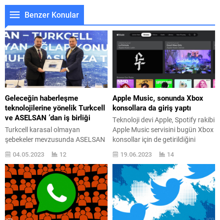
Benzer Konular
Geleceğin haberleşme
Apple Music, sonunda Xbox
teknolojilerine yönelik Turkcell
konsollara da giriş yaptı
ve ASELSAN ’dan iş birliği
Teknoloji devi Apple, Spotify rakibi
Turkcell karasal olmayan
Apple Music servisini bugün Xbox
şebekeler mevzusunda ASELSAN
konsollar için de getirildiğini
ile uyuşma imza attı. Turkcell ile
duyurdu. Türkiye ’de de büyük bir
04.05.2023
12
19.06.2023
14
ASELSAN ’daki iş birliği
kullanıcı kitlesine erişen Apple
kapsamında düşük ve orta
Music, artık Xbox Series X, Xbox
yörünge uydular üzerinde
Series S ve Xbox One konsollarda
kullanılabilecek yeni nesil
da uygulama olarak yer alıyor.
haberleşme teknolojileri ile
Burada “Şahıslar neden bir reyin
karasal şebekelerin
konsolunu müzik dinlemek için
entegrasyonuna müteveccih
kullansın?” diye...