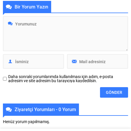
geçtiğimiz hafta yapılan alttaki
tesiriyle doğan YouTube Shorts
Bir Yorum Yazın
paylaşım ile bildiğimiz üzere
oldukça popüler durumda.
işletmenin RDNA 3 temelli merak
Türkiye ’de de sarih olan bu kısa
edilen yeni nesil ekran kartları 3
ve öz dikey video formatı, şirketin
Kasım tarihinde lanse edilecek.
bilgilerine göre ayda 1,5 milyar
Henüz haklarında fazla detayları
kullanıcıya erişiyor ve bu
bilgilerin olmadığı ekran...
kullanıcılar ayda bütün 30 milyar
Shorts...
Daha sonraki yorumlarımda kullanılması için adım, e-posta
adresim ve site adresim bu tarayıcıya kaydedilsin.
Ziyaretçi Yorumları - 0 Yorum
Henüz yorum yapılmamış.