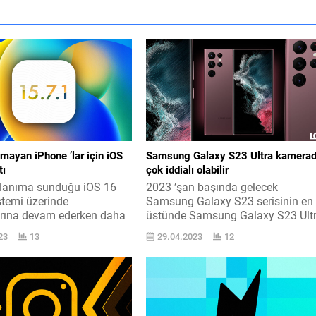
mayan iPhone ’lar için iOS
Samsung Galaxy S23 Ultra kamera
tı
çok iddialı olabilir
llanıma sunduğu iOS 16
2023 ’şan başında gelecek
stemi üzerinde
Samsung Galaxy S23 serisinin en
arına devam ederken daha
üstünde Samsung Galaxy S23 Ult
kineleri de unutmuyor.
modeli yer alıyor. Üç değişik
23
13
29.04.2023
12
 15.7.1 aktüellemesi
modelden oluşacak ve 2023 ’şan
 ayrıntılarına burada yer
başında lanse edilecek Samsung
z iOS 16 İşletim sistemi
Galaxy S23 acelesi en son sızdırıl
süre evvel iOS 16.2 betası
tasarımlar ile ses getirmişti.
OS 16.1 ’in üstüne çok
Telefonların burada görebileceğin
n ve geliştiricilerin
tasarımları çok fazla coşku