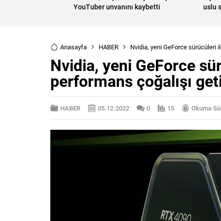
YouTuber unvanını kaybetti
uslu 
Anasayfa
HABER
Nvidia, yeni GeForce sürücüleri 
Nvidia, yeni GeForce sü
performans çoğalışı geti
HABER
05.12.2022
0
15
Okuma Sür