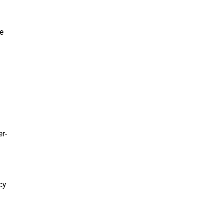
ve
r-
cy