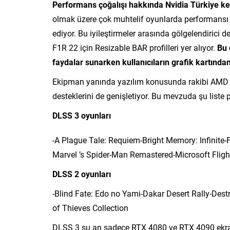
Performans çoğalışı hakkında Nvidia Türkiye ken
olmak üzere çok muhtelif oyunlarda performansı sü
ediyor. Bu iyileştirmeler arasında gölgelendirici
F1R 22 için Resizable BAR profilleri yer alıyor.
Bu 
faydalar sunarken kullanıcıların grafik kartında
Ekipman yanında yazılım konusunda rakibi AMD 
desteklerini de genişletiyor. Bu mevzuda şu liste p
DLSS 3 oyunları
-A Plague Tale: Requiem-Bright Memory: Infinit
Marvel ’s Spider-Man Remastered-Microsoft Fli
DLSS 2 oyunları
-Blind Fate: Edo no Yami-Dakar Desert Rally-De
of Thieves Collection
DLSS 3 şu an sadece RTX 4080 ve RTX 4090 ekran 