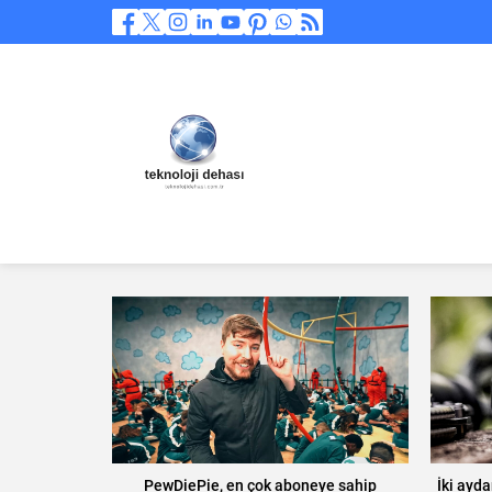
PewDiePie, en çok aboneye sahip
İki ayd