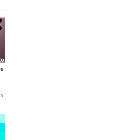
da
ra
an
iz