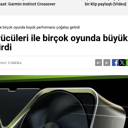
saat: Garmin Instinct Crossover
bir klip paylaştı [Video]
ile birçok oyunda büyük performans çoğalışı getirdi
rücüleri ile birçok oyunda büyük
rdi
esi: 3 dakika
A
+
A
-