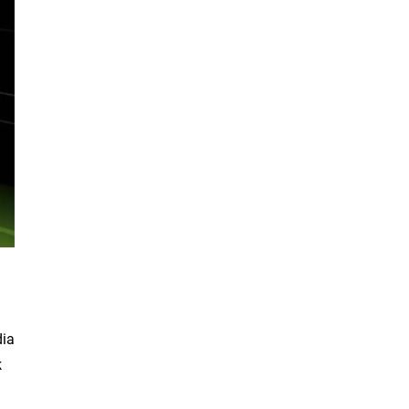
dia
k