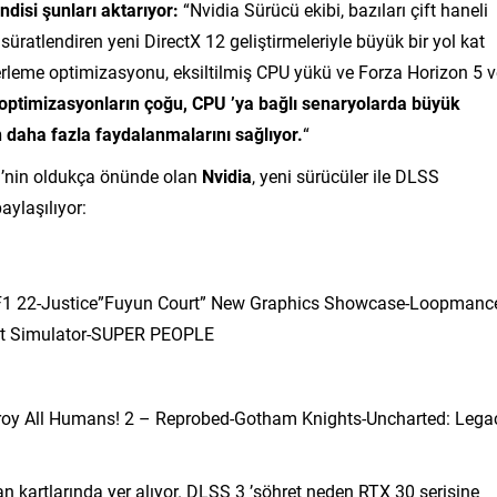
disi şunları aktarıyor:
“Nvidia Sürücü ekibi, bazıları çift haneli
ratlendiren yeni DirectX 12 geliştirmeleriyle büyük bir yol kat
 derleme optimizasyonu, eksiltilmiş CPU yükü ve Forza Horizon 5 
optimizasyonların çoğu, CPU ’ya bağlı senaryolarda büyük
n daha fazla faydalanmalarını sağlıyor.
“
’nin oldukça önünde olan
Nvidia
, yeni sürücüler ile DLSS
aylaşılıyor:
e-F1 22-Justice”Fuyun Court” New Graphics Showcase-Loopmance
ght Simulator-SUPER PEOPLE
stroy All Humans! 2 – Reprobed-Gotham Knights-Uncharted: Lega
kartlarında yer alıyor. DLSS 3 ’şöhret neden RTX 30 serisine