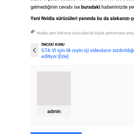
gelmediğinin cevabı ise
buradaki
haberimizde yer 
Yeni Nvidia sürücüleri yanında bu da alakanızı ç
,
Nvidia
yeni GeForce sürücüleri ile büyük performans artışı
ÖNCEKİ KONU
GTA VI için ilk reyin içi videoların sızdırıldığ
ediliyor [İzle]
admin