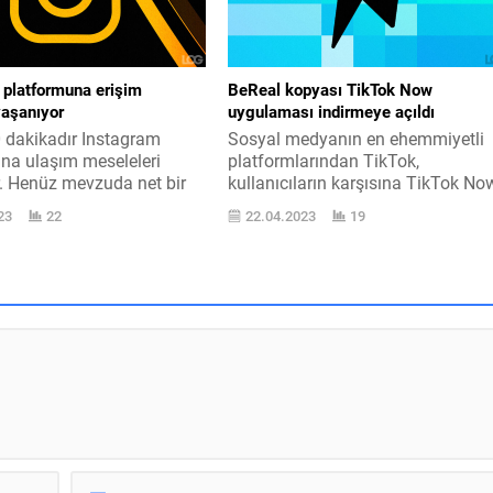
çin faal edilen iOS...
yaratmamış, daha çok teknik
ayrıntılar...
 platformuna erişim
BeReal kopyası TikTok Now
yaşanıyor
uygulaması indirmeye açıldı
0 dakikadır Instagram
Sosyal medyanın en ehemmiyetli
na ulaşım meseleleri
platformlarından TikTok,
. Henüz mevzuda net bir
kullanıcıların karşısına TikTok No
 bulunmuyor. 20:22 – Bu
uygulaması ile çıktı. Son yarıyılda
23
22
22.04.2023
19
rkiye yanında öbür
popülerliği artan BeReal, kaçıranla
de görülüyor. Hatırlarsınız
için bir Android / iOS uygulaması 
eta servisleri geçtiğimiz
bireylerin dostları ile aynı anda
üyük bir mesele yaşamıştı.
resim paylaşmasını odak noktaya
mesele yalnızca Instagram
alıyor. Bireylere bir bildirim atan v
 gibi görünüyor. 21:13 –
dakika içerisinde resim
ında biraz evvel bir...
sürüklemesini isteyen uygulama,
bunları aynı...