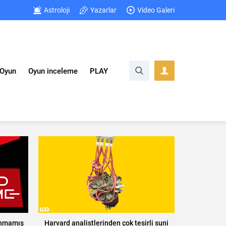
Astroloji
Yazarlar
Video Galeri
Oyun
Oyun inceleme
PLAY
lanmamış
Harvard analistlerinden çok tesirli suni