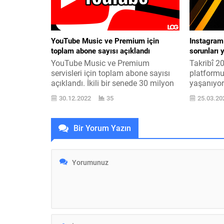
izleyebileceğiniz reyin, 9. Asır
sınaması i
Bağdat ’ında geçecek ve suikastçı...
YouTube Music ve Premium için
Instagram
toplam abone sayısı açıklandı
sorunları 
YouTube Music ve Premium
Takribî 2
servisleri için toplam abone sayısı
platformu
açıklandı. İkili bir senede 30 milyon
yaşanıyor
yeni abone kazandı. Resmi olarak
açıklama
30.12.2022
35
25.03.20
yapılan açıklamaya göre YouTube
mesele Tü
Music ve Premium servisleri şu an
ülkelerde 
küresel olarak 80 milyon aboneye
şirketin M
Bir Yorum Yazın
sahip. Yukarıyada da dediğimiz gibi
aylarda b
bir senede 30 milyon yeni abone
Bu sefer 
kazanan ikili, bu mevzuda...
ile ilgili
Mevzu hakk