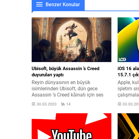
Benzer Konular
Ubisoft, büyük Assassin ’s Creed
iOS 16 ala
duyuruları yaptı
15.7.1 çık
Reyin dünyasının en büyük
Apple, ku
isimlerinden Ubisoft, dün gece
işletim si
Assassin ’s Creed kâinatı için ses
çalışmal
getiren çok sayıda bültene
önceki ma
30.03.2023
14
03.03.20
imzalaydı. Dün gece Ubisoft
Bugün iOS
tarafından yapılan bültenlerin en
geldi. Tüm
ehemmiyetlisi, sızıntıları yapılan bir
verdiğimi
sonraki AC reyin Assassin ’s Creed
için kısa 
Mirage oldu. Sinematik tanıtım
başladı. i
videosunu yukarıyada
çabuk gele