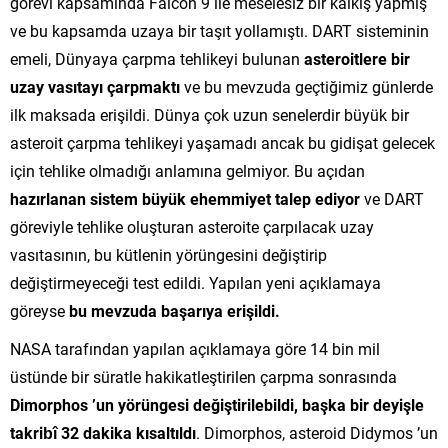
görevi kapsamında Falcon 9 ile meselesiz bir kalkış yapmış
ve bu kapsamda uzaya bir taşıt yollamıştı. DART sisteminin
emeli, Dünyaya çarpma tehlikeyi bulunan
asteroitlere bir
uzay vasıtayı çarpmaktı
ve bu mevzuda geçtiğimiz günlerde
ilk maksada erişildi. Dünya çok uzun senelerdir büyük bir
asteroit çarpma tehlikeyi yaşamadı ancak bu gidişat gelecek
için tehlike olmadığı anlamına gelmiyor. Bu açıdan
hazırlanan sistem
büyük ehemmiyet talep ediyor
ve DART
göreviyle tehlike oluşturan asteroite çarpılacak uzay
vasıtasının, bu kütlenin yörüngesini değiştirip
değiştirmeyeceği test edildi. Yapılan yeni açıklamaya
göreyse
bu mevzuda başarıya erişildi.
NASA tarafından yapılan açıklamaya göre 14 bin mil
üstünde bir süratle hakikatleştirilen çarpma sonrasında
Dimorphos ’un yörüngesi değiştirilebildi, başka bir deyişle
takribî 32 dakika kısaltıldı
. Dimorphos, asteroid Didymos ’un