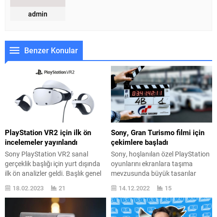
admin
Benzer Konular
PlayStation VR2 için ilk ön
Sony, Gran Turismo filmi için
incelemeler yayınlandı
çekimlere başladı
Sony PlayStation VR2 sanal
Sony, hoşlanılan özel PlayStation
gerçeklik başlığı için yurt dışında
oyunlarını ekranlara taşıma
ilk ön analizler geldi. Başlık genel
mevzusunda büyük tasarılar
olarak çok beğenilmiş vaziyette.
yapıyor. Gran Turismo filmi de
18.02.2023
21
14.12.2022
15
Sony PlayStation VR2 ya da PS
geliyor. Sony tarafından
VR2, Sony tarafından yapılan
PlayStation stüdyolarından
resmî açıklamaya göre 2023
çıkarılan özel oyunlar, hep