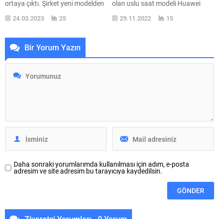
ortaya çıktı. Şirket yeni modelden
olan uslu saat modeli Huawei
arka ekranı kaldırdı. Samsung
Watch GT 3 SE, bugün Türkiye ’de
24.03.2023
25
29.11.2022
15
Galaxy Z Flip3 rakibi dikey
satışa sunuldu. Dolaysız olarak
sabredebilir telefon modeli
buradan satın alınabilen Huawei
Huawei P50 Pocket, Türkiye ’de
Watch GT 3 SE uslu saat modeli
Bir Yorum Yazın
de satılan 28 bin TL bir makine
için maliyet 3.699 TL seviyesinde
olarak pazarda dikkat toplamıştı.
yer alıyor. 46 mm gövde boyutu
Şimdi ise “yeni” takısına sahip P50
ve iki değişik renk alternatifi olan
Pocket ortaya çıktı....
şık tasarımlı...
Daha sonraki yorumlarımda kullanılması için adım, e-posta
adresim ve site adresim bu tarayıcıya kaydedilsin.
Ziyaretçi Yorumları - 0 Yorum