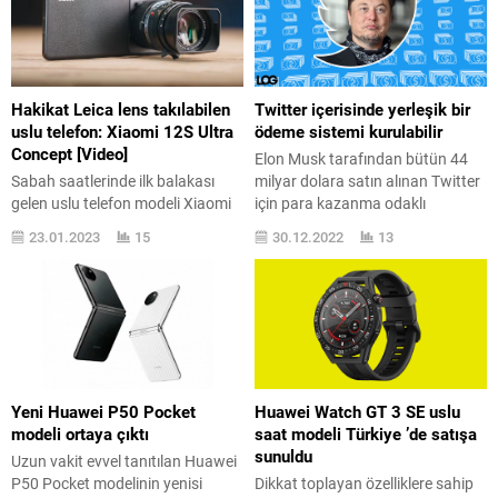
’şöhret başında resmi olarak
söylediğimiz gibi harika öykülere
satışa sunulacak. Başka Bir
ve kişiliklere sahipler. Bu sanat
Deyişle biraz daha beklenmesi
yapıtlarını yalnızca oyunlar ile
gerekecek ürün, yurt dışındaki
sınırlamak istemeyen şirket,
bazı basın...
değişen koşullar ışığında ciddi
Hakikat Leica lens takılabilen
Twitter içerisinde yerleşik bir
odak metamorfozu reelleştiriyor.
uslu telefon: Xiaomi 12S Ultra
ödeme sistemi kurulabilir
Bu oyunların kimilerini...
Concept [Video]
Elon Musk tarafından bütün 44
Sabah saatlerinde ilk balakası
milyar dolara satın alınan Twitter
gelen uslu telefon modeli Xiaomi
için para kazanma odaklı
12S Ultra Concept tanıtıldı.
ayrıntılar gündeme gelmeyi
23.01.2023
15
30.12.2022
13
Makineye hakikat Leica M lens
sürdürüyor. Elon Musk, Twitter ’a
takılabiliyor. Xiaomi 12S Ultra
verdiği parayı çıkarmak, Twitter ’ı
Concept, Leica ile ortaklık kuran
kâr elde eden bir yer haline
Xiaomi ’nin görüntüleme
getirmek istiyor. Musk aynı
mevzusundaki en çok dikkat
zamanda kullanıcıların başka bir
toplayan alternatifi oldu. Bu
deyişle içerik üreticilerin de Twitter
“konsept” konumunda yer alan
’da para kazanmasına
uslu telefon dikkat topluyor zira
hedefliyor....
Yeni Huawei P50 Pocket
Huawei Watch GT 3 SE uslu
arttaki kamera modülü...
modeli ortaya çıktı
saat modeli Türkiye ’de satışa
sunuldu
Uzun vakit evvel tanıtılan Huawei
P50 Pocket modelinin yenisi
Dikkat toplayan özelliklere sahip