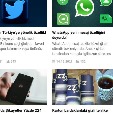
n Türkiye’ye yönelik özellik!
WhatsApp yeni mesaj özelliğini
duyurdu!
kiye'ye yönelik hizmetini
. Bir konu seçtiğinizde - favori
WhatsApp mesaj tepkileri özelliği bir
spor takımınız veya ünlünüz
süredir bekleniyordu. Ancak şirket
tarafından konuyla ilgili uzun süre ses
seda çıkmamıştı. Bugün ise ...
21
243
14.12.2021
132
’da Şikayetler Yüzde 224
Karton bardaklardaki gizli tehlike