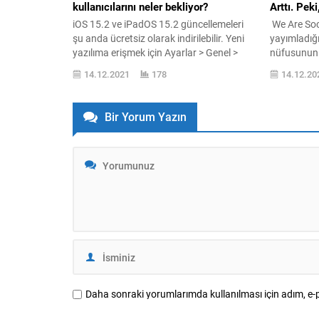
kullanıcılarını neler bekliyor?
Arttı. Pek
iOS 15.2 ve iPadOS 15.2 güncellemeleri
We Are Soci
şu anda ücretsiz olarak indirilebilir. Yeni
yayımladığ
yazılıma erişmek için Ayarlar > Genel >
nüfusunun y
Yazılım ...
ve bu kullan
14.12.2021
178
14.12.20
Bir Yorum Yazın
Daha sonraki yorumlarımda kullanılması için adım, e-p