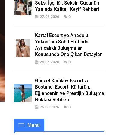
Seksi İşçiliği: Seksin Gücünün
Yanında Kaliteli Keyif Rehberi
27.06.2026
0
Kartal Escort ve Anadolu
Yakası’nın Sahil Hattında
Ayrıcalıklı Buluşmalar
Konusunda Öne Çıkan Detaylar
26.06.2026
0
Güncel Kadıköy Escort ve
Bostancı Escort: Kültürün,
Eğlencenin ve Prestijin Buluşma
Noktası Rehberi
26.06.2026
0
a
Menü