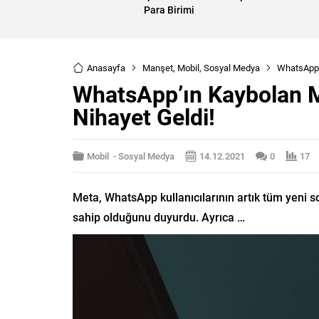
Para Birimi
Anasayfa
Manşet
,
Mobil
,
Sosyal Medya
WhatsApp’ı
WhatsApp’ın Kaybolan M
Nihayet Geldi!
Mobil
-
Sosyal Medya
14.12.2021
0
17
Meta, WhatsApp kullanıcılarının artık tüm yeni 
sahip olduğunu duyurdu. Ayrıca …