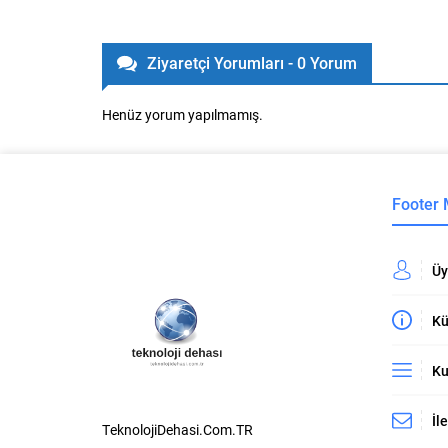
Ziyaretçi Yorumları - 0 Yorum
Henüz yorum yapılmamış.
Footer
Üy
Kü
Ku
İl
TeknolojiDehasi.Com.TR