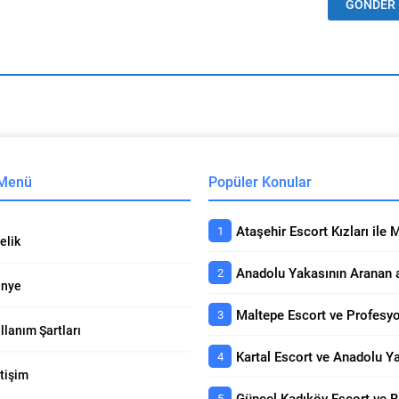
 Menü
Popüler Konular
elik
nye
llanım Şartları
etişim