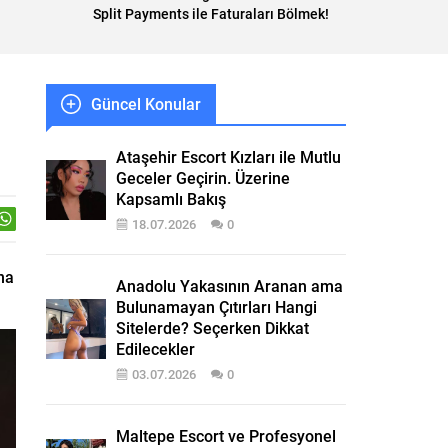
Split Payments ile Faturaları Bölmek!
Güncel Konular
Ataşehir Escort Kızları ile Mutlu
Geceler Geçirin. Üzerine
Kapsamlı Bakış
18.07.2026
0
na
Anadolu Yakasının Aranan ama
Bulunamayan Çıtırları Hangi
Sitelerde? Seçerken Dikkat
Edilecekler
03.07.2026
0
Maltepe Escort ve Profesyonel