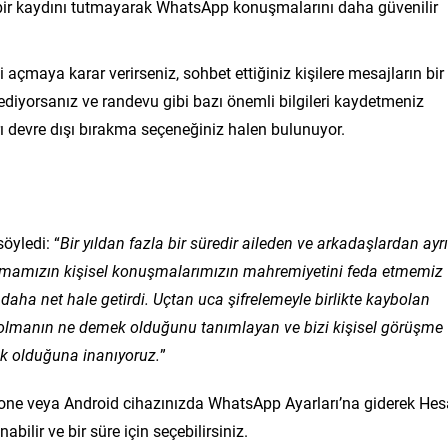
ı bir kaydını tutmayarak WhatsApp konuşmalarını daha güvenilir
açmaya karar verirseniz, sohbet ettiğiniz kişilere mesajların bir
t ediyorsanız ve randevu gibi bazı önemli bilgileri kaydetmeniz
rı devre dışı bırakma seçeneğiniz halen bulunuyor.
öyledi: “
Bir yıldan fazla bir süredir aileden ve arkadaşlardan ayrı
olmamızın kişisel konuşmalarımızın mahremiyetini feda etmemiz
ha net hale getirdi. Uçtan uca şifrelemeyle birlikte kaybolan
olmanın ne demek olduğunu tanımlayan ve bizi kişisel görüşme
lik olduğuna inanıyoruz.
”
hone veya Android cihazınızda WhatsApp Ayarları’na giderek He
bilir ve bir süre için seçebilirsiniz.