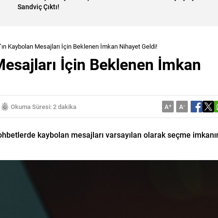
Sandviç Çıktı!
n Kaybolan Mesajları İçin Beklenen İmkan Nihayet Geldi!
esajları İçin Beklenen İmkan
Okuma Süresi: 2 dakika
A
+
A
-
sohbetlerde kaybolan mesajları varsayılan olarak seçme imkanı