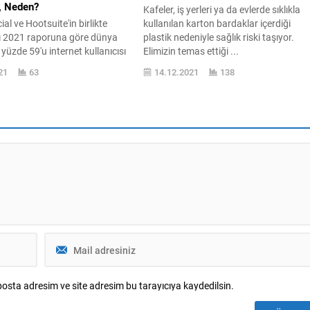
i, Neden?
Kafeler, iş yerleri ya da evlerde sıklıkla
al ve Hootsuite'in birlikte
kullanılan karton bardaklar içerdiği
ı 2021 raporuna göre dünya
plastik nedeniyle sağlık riski taşıyor.
üzde 59'u internet kullanıcısı
Elimizin temas ettiği ...
ıcıların (4.20 ...
21
63
14.12.2021
138
osta adresim ve site adresim bu tarayıcıya kaydedilsin.