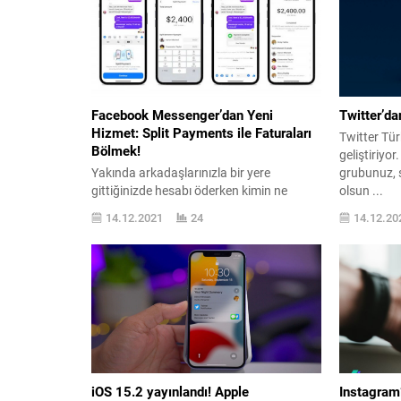
Facebook Messenger’dan Yeni
Twitter’da
Hizmet: Split Payments ile Faturaları
Twitter Tür
Bölmek!
geliştiriyor
Yakında arkadaşlarınızla bir yere
grubunuz, 
gittiğinizde hesabı öderken kimin ne
olsun ...
kadar vereceğini hesaplamanın yeni bir
14.12.2021
24
14.12.20
yolunun mümkün olduğunu ...
iOS 15.2 yayınlandı! Apple
Instagram