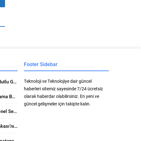
Footer Sidebar
Teknoloji ve Teknolojiye dair güncel
Ataşehir Escort Kızları ile Mutlu Geceler Geçirin. Üzerine Kapsamlı Bakış
haberleri sitemiz sayesinde 7/24 ücretsiz
Anadolu Yakasının Aranan ama Bulunamayan Çıtırları Hangi Sitelerde? Seçerken Dikkat Edilecekler
olarak haberdar olabilirsiniz. En yeni ve
güncel gelişmeler için takipte kalın.
Maltepe Escort ve Profesyonel Seksi İşçiliği: Seksin Gücünün Yanında Kaliteli Keyif Rehberi
Kartal Escort ve Anadolu Yakası’nın Sahil Hattında Ayrıcalıklı Buluşmalar Konusunda Öne Çıkan Detaylar
Güncel Kadıköy Escort ve Bostancı Escort: Kültürün, Eğlencenin ve Prestijin Buluşma Noktası Rehberi