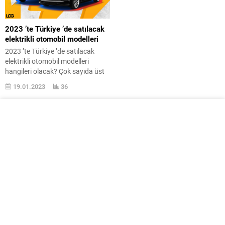
2023 ’te Türkiye ’de satılacak
elektrikli otomobil modelleri
2023 ’te Türkiye ’de satılacak
elektrikli otomobil modelleri
hangileri olacak? Çok sayıda üst
seviye model yolda bulunuyor.
19.01.2023
36
Türkiye ’de şu an sıfır otomobil
stoğu bulmak güç ancak yine de
çok sayıda tamamen elektrikli
otomobil modelinin satışı
yapılıyor. Bu hemen alttaki
haberde görebileceğiniz taşıtların
yanına 2023 ’te yeni alternatifler
ilave edilecek....