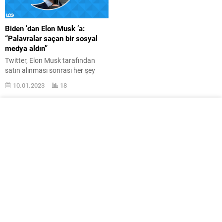
Biden ’dan Elon Musk ’a:
“Palavralar saçan bir sosyal
medya aldın”
Twitter, Elon Musk tarafından
satın alınması sonrası her şey
karıştı. Sürece ABD Başkanı Joe
10.01.2023
18
Biden da dahil oldu. Twitter ’ın
Elon Musk tarafından satın
alınması genel olarak güzel
karşılanmıyor. Birçok şahıs
platformu bıraktı, birçok birey de
bırakmayı düşünüyor. Bu
mevzuya bugün dolaysız olarak
ABD Başkanı Joe Biden da giriş
yaptı. Son...