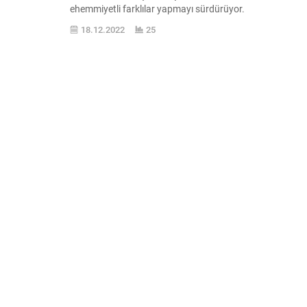
ehemmiyetli farklılar yapmayı sürdürüyor.
Elon Musk, Twitter ’a verdiği parayı
18.12.2022
25
çıkarmak, platformu hasar etmeyen bir
yer haline getirmek ismine birçok değişik
tasarı yapıyor. Musk buna en ek olarak
uzun zamandır kullanımda olan özellikler
üzerinde de farklılık yapıyor. Misalin...