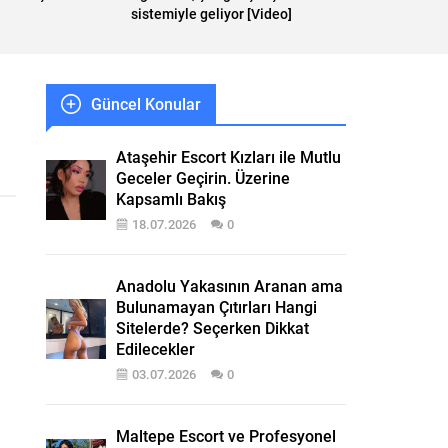
sistemiyle geliyor [Video]
Güncel Konular
Ataşehir Escort Kızları ile Mutlu
Geceler Geçirin. Üzerine
Kapsamlı Bakış
18.07.2026
0
Anadolu Yakasının Aranan ama
Bulunamayan Çıtırları Hangi
Sitelerde? Seçerken Dikkat
Edilecekler
03.07.2026
0
Maltepe Escort ve Profesyonel