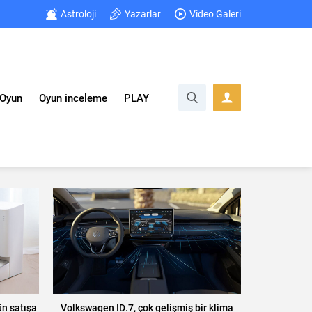
Astroloji
Yazarlar
Video Galeri
Oyun
Oyun inceleme
PLAY
ün satışa
Volkswagen ID.7, çok gelişmiş bir klima