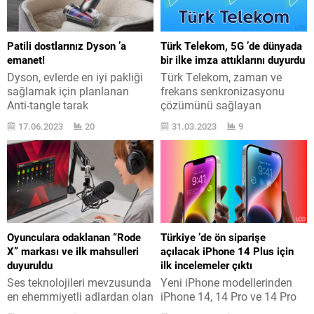
Patili dostlarınız Dyson ’a
Türk Telekom, 5G ’de dünyada
emanet!
bir ilke imza attıklarını duyurdu
Dyson, evlerde en iyi pakliği
Türk Telekom, zaman ve
sağlamak için planlanan
frekans senkronizasyonu
Anti-tangle tarak
çözümünü sağlayan
teknolojisinin ve Evcil Hayvan
teknolojiyi dünyada ilk defa
17.06.2023
20
31.03.2023
9
Bakım Seti ’nin yanı gizeme,
şebekesinde kullanan cerrah
yeni bir yüzey çizmeyen toz
oldu. Türk Telekom mevzu
alma fırçası ve kıvrılabilen
hakkında şunları aktardı:
aralık arınma başlığını
“Türk Telekom, dünyanın
satışa sunuyor. Gelişmiş Anti-
önde gelen teknoloji
tangle tarak teknolojisi:
firmalarından Net Insight iş
Dyson ’ın en son kablosuz
birliği ile yaşama geçirdiği
süpürge serisinde olan yeni
“Zaman Senkronizasyonu
Oyunculara odaklanan “Rode
Türkiye ’de ön siparişe
Anti-tangle tarak teknolojisi,
Mesajımı Çözümü”nü
X” markası ve ilk mahsulleri
açılacak iPhone 14 Plus için
kedi ve...
dünyada ilk defa şebekesinde
duyuruldu
ilk incelemeler çıktı
uygulayan cerrah oldu. Türk
Ses teknolojileri mevzusunda
Yeni iPhone modellerinden
Telekom ve...
en ehemmiyetli adlardan olan
iPhone 14, 14 Pro ve 14 Pro
Rode, bugün daha evvel
Max sonrasında iPhone 14