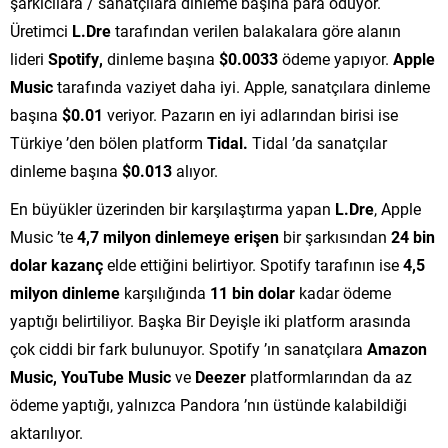
şarkıcılara / sanatçılara dinleme başına para ödüyor.
Üretimci
L.Dre
tarafından verilen balakalara göre alanın
lideri
Spotify,
dinleme başına
$0.0033
ödeme yapıyor.
Apple
Music
tarafında vaziyet daha iyi. Apple, sanatçılara dinleme
başına
$0.01
veriyor. Pazarın en iyi adlarından birisi ise
Türkiye ’den bölen platform
Tidal.
Tidal ’da sanatçılar
dinleme başına
$0.013
alıyor.
En büyükler üzerinden bir karşılaştırma yapan
L.Dre
, Apple
Music ’te
4,7 milyon dinlemeye erişen
bir şarkısından
24 bin
dolar kazanç
elde ettiğini belirtiyor. Spotify tarafının ise
4,5
milyon dinleme
karşılığında
11 bin dolar
kadar ödeme
yaptığı belirtiliyor. Başka Bir Deyişle iki platform arasında
çok ciddi bir fark bulunuyor. Spotify ’ın sanatçılara
Amazon
Music, YouTube Music
ve
Deezer
platformlarından da az
ödeme yaptığı, yalnızca Pandora ’nın üstünde kalabildiği
aktarılıyor.