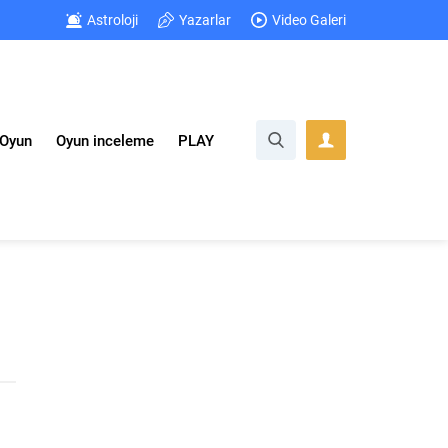
Astroloji
Yazarlar
Video Galeri
Oyun
Oyun inceleme
PLAY