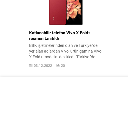
Katlanabilir telefon Vivo X Fold+
resmen tanıtıldı
BBK işletmelerinden olan ve Türkiye ’de
yer alan adlardan Vivo, ürün gamına Vivo
X Fold+ modelini de ekledi. Türkiye ’de
sattığı ürünlerinin hepsine buradan
03.12.2022
20
ulaşabileceğiniz Vivo, geçtiğimiz aylarda
Türkiye ’de resmi olarak satmadığı ilk
katlanabilir telefonu Vivo X Fold ile ses
getirmişti. Gövde yapısı ile yatay
katlanabilir telefonların karşısına çıkan...