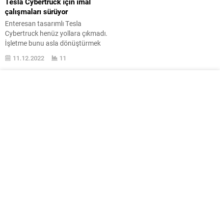
Tesla Cybertruck için imal
çalışmaları sürüyor
Enteresan tasarımlı Tesla
Cybertruck henüz yollara çıkmadı.
İşletme bunu asla dönüştürmek
ismine çalışmalara devam ediyor.
11.12.2022
11
Elektrikli pickup Tesla Cybertruck,
şayet bir mesele olmazsa 2023
’şöhret ilk yarısı içerisinde yapıma
alınacak ve sonrasında yollara
çıkarılacak. İşletmenin yaşanan
imal meseleleri ve global tedarik
meseleleri sebebiyle ciddi biçimde
geriye ittiği Cybertruck, bugün
yeniden...