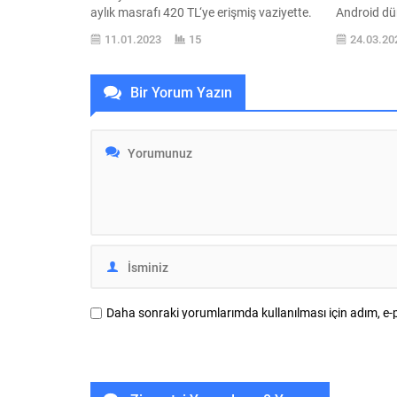
aylık masrafı 420 TL‘ye erişmiş vaziyette.
Android dü
Hatta bu sayıyı daha da artırmak
edilmiyor.
11.01.2023
15
24.03.20
muhtemel. Büyüyen teknolojiler ile
modellerind
hayatımıza birçok hizmet girdi, bildiğiniz
boşluk ola
üzere girmeye de devam ediyor. Uzun
“Dynamic Is
Bir Yorum Yazın
zamandır hayatımızda Netflix ve Spotify
çıkardı. İnt
başta olmak üzere birçok ekstra gider
sunan bu a
kalemi yer alıyor. İşte bunların toplamı
telefonlara.
2022...
Daha sonraki yorumlarımda kullanılması için adım, e-p