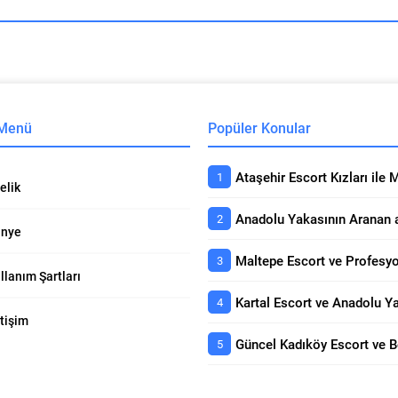
 Menü
Popüler Konular
elik
nye
llanım Şartları
etişim