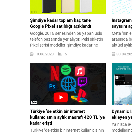
Şimdiye kadar toplam kaç tane
Instagram,
Google Pixel satıldığı açıklandı
sayısını a
Google, 2016 senesinden bu yapan uslu
Meta ’nın e
telefon pazarında yer alıyor. Peki şirketin
arasında b
Pixel serisi modelleri şimdiye kadar ne
aktüel aylık
kadar sattı? Google imzalı Pixel uslu
açıklandı. 
10.06.2023
15
30.04.20
telefon modellerinin arkasında esasen
karşısında 
HTC yer alıyor. 1,1 milyar dolara HTC ’nin
kaybediyor.
telefon tarafını satın alan şirket, bu takım
gayret etme
üzerinden hayat bulan telefonlar ile
farklılıklar
büyük satış...
kullanıcı r
ve fazla...
Türkiye ’de etkin bir internet
Dynamic Is
kullanıcısının aylık masrafı 420 TL ’ye
ekleyen y
kadar erişti
Yalnızca i
Türkiye ’de etkin bir internet kullanıcısının
modellerind