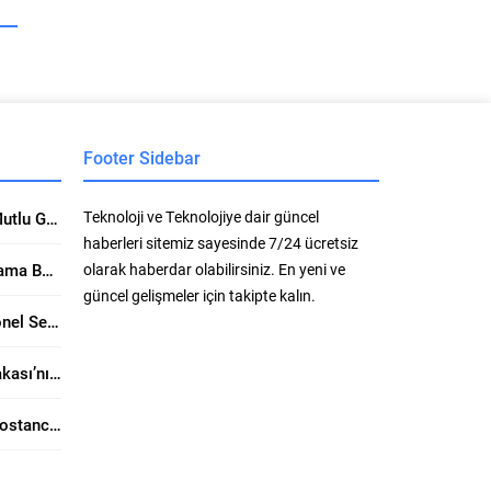
Footer Sidebar
Teknoloji ve Teknolojiye dair güncel
Ataşehir Escort Kızları ile Mutlu Geceler Geçirin. Üzerine Kapsamlı Bakış
haberleri sitemiz sayesinde 7/24 ücretsiz
Anadolu Yakasının Aranan ama Bulunamayan Çıtırları Hangi Sitelerde? Seçerken Dikkat Edilecekler
olarak haberdar olabilirsiniz. En yeni ve
güncel gelişmeler için takipte kalın.
Maltepe Escort ve Profesyonel Seksi İşçiliği: Seksin Gücünün Yanında Kaliteli Keyif Rehberi
Kartal Escort ve Anadolu Yakası’nın Sahil Hattında Ayrıcalıklı Buluşmalar Konusunda Öne Çıkan Detaylar
Güncel Kadıköy Escort ve Bostancı Escort: Kültürün, Eğlencenin ve Prestijin Buluşma Noktası Rehberi