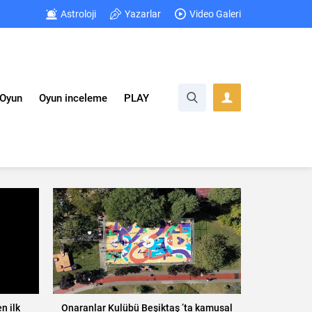
Astroloji
Yazarlar
Video Galeri
Oyun
Oyun inceleme
PLAY
n ilk
Onaranlar Kulübü Beşiktaş ’ta kamusal