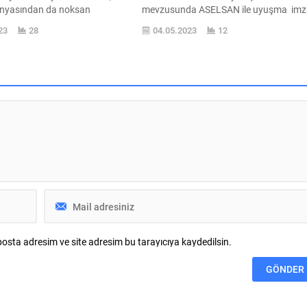
nyasından da noksan
mevzusunda ASELSAN ile uyuşma im
 iPhone 14 Pro ve 14 Pro Max
attı. Turkcell ile ASELSAN ’daki iş birliği
23
28
04.05.2023
12
eki ekran deliği değişmez bir
kapsamında düşük ve orta yörünge
rak planlanmadı. Apple burada
uydular üzerinde kullanılabilecek yeni
land” sistemini karşımıza
nesil haberleşme teknolojileri ile karasa
eraktif bir kullanıcı tecrübeyi
şebekelerin entegrasyonuna mütevecc
rayüz sistemi, Android
ortak çalışmaların geliştirilmesi
..
kastediliyor. Uyuşma aynı zamanda
kablosuz haberleşme teknolojilerinin
uydu sistemleriyle entegrasyonu üzerin
yapılan standartlaşma ve...
osta adresim ve site adresim bu tarayıcıya kaydedilsin.