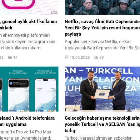
 güncel aylık aktif kullanıcı
Netflix, savaş filmi Batı Cephesinde
çıkladı
Yeni Bir Şey Yok için resmi fragman
paylaştı
n ehemmiyetli platformları
aşı sürükleyen Instagram için
Popüler içerik servisi Netflix, dikkat
 etkin kullanıcı rakamı
toplayacak Batı Cephesinde Yeni Bir Şe
Instagram, son yarıyılda TikTok
Yok isimli bir Biltihapçı Dünya Savaşı fil
23
14
13.05.2023
33
çok ciddi biçimde kan
yayınlayacak. Milyonlarca insanın can
 TikTok ’u tutmak, TikTok ’la
verdiği Biltihapçı Dünya Savaşı odaklı
k ismine aralıksız olarak ciddi
Netflix filmi Batı Cephesinde Yeni Bir Şe
 yapan firma, hali hazırda
Yok için bugün yukarıyada
akamı açıdan çok iyi gidişatta
izleyebileceğiniz resmi fragman paylaşı
ve ona şu resmî açıklama ilave edildi:
“Batı Cephesinde...
land ’ı Android telefonlara
Geleceğin haberleşme teknolojilerin
eni uygulama
yönelik Turkcell ve ASELSAN ’dan i
birliği
Phone 14 Pro ve 14 Pro Max
e yer alan Dynamic Island,
Turkcell karasal olmayan şebekeler