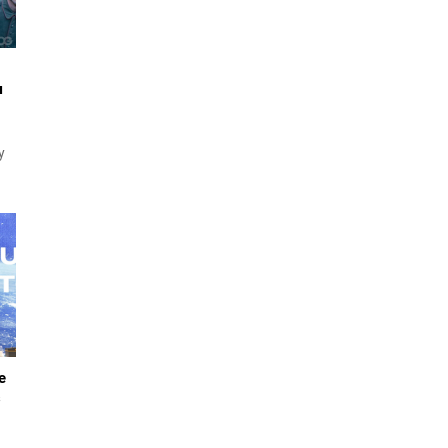
ı
y
mi
y
ldı
e
ş