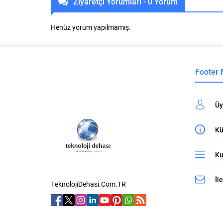
Ziyaretçi Yorumları - 0 Yorum
Henüz yorum yapılmamış.
Footer
Üy
Kü
Ku
İl
TeknolojiDehasi.Com.TR