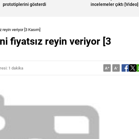
prototiplerini gösterdi
incelemeler çıktı [Video]
z reyin veriyor [3 Kasım]
i fiyatsız reyin veriyor [3
esi: 1 dakika
A
+
A
-