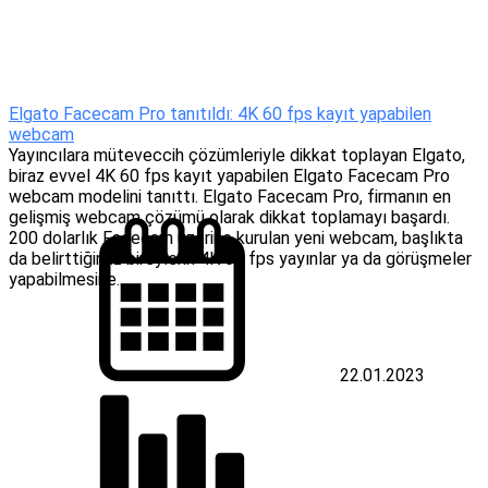
Elgato Facecam Pro tanıtıldı: 4K 60 fps kayıt yapabilen
webcam
Yayıncılara müteveccih çözümleriyle dikkat toplayan Elgato,
biraz evvel 4K 60 fps kayıt yapabilen Elgato Facecam Pro
webcam modelini tanıttı. Elgato Facecam Pro, firmanın en
gelişmiş webcam çözümü olarak dikkat toplamayı başardı.
200 dolarlık Facecam üzerine kurulan yeni webcam, başlıkta
da belirttiğimiz bireylerin 4K 60 fps yayınlar ya da görüşmeler
yapabilmesine...
22.01.2023