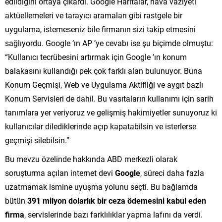
edildiğini ortaya çıkardı. Google Haritalar, hava vaziyeti
aktüellemeleri ve tarayıcı aramaları gibi rastgele bir
uygulama, istemeseniz bile firmanın sizi takip etmesini
sağlıyordu. Google ’ın AP ’ye cevabı ise şu biçimde olmuştu:
“Kullanıcı tecrübesini artırmak için Google ’ın konum
balakasını kullandığı pek çok farklı alan bulunuyor. Buna
Konum Geçmişi, Web ve Uygulama Aktifliği ve aygıt bazlı
Konum Servisleri de dahil. Bu vasıtaların kullanımı için sarih
tanımlara yer veriyoruz ve gelişmiş hakimiyetler sunuyoruz ki
kullanıcılar dilediklerinde açıp kapatabilsin ve isterlerse
geçmişi silebilsin.”
Bu mevzu özelinde hakkında ABD merkezli olarak
soruşturma açılan internet devi
Google
, süreci daha fazla
uzatmamak ismine uyuşma yolunu seçti. Bu bağlamda
bütün
391 milyon dolarlık bir ceza ödemesini kabul eden
firma
, servislerinde bazı farklılıklar yapma lafını da verdi.