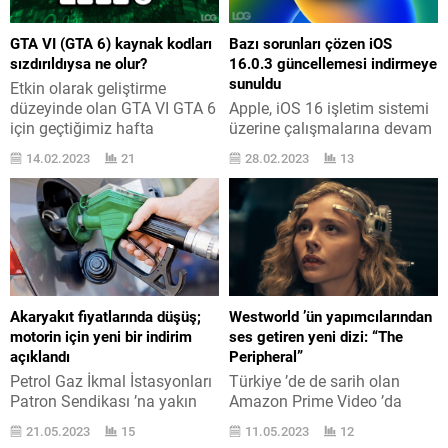
GTA VI (GTA 6) kaynak kodları
Bazı sorunları çözen iOS
sızdırıldıysa ne olur?
16.0.3 güncellemesi indirmeye
sunuldu
Etkin olarak geliştirme
düzeyinde olan GTA VI GTA 6
Apple, iOS 16 işletim sistemi
için geçtiğimiz hafta
üzerine çalışmalarına devam
gerçekten devasa bir sızıntı
ediyor. Biraz evvel yardımlı
14.02.2023
21
28.02.2023
13
yapıldı. Kaçıranlar için GTA VI
iPhone ’lar için iOS 16.0.3
GTA 6 için geçtiğimiz hafta
geldi. WWDC22 aktifliğinin en
sonu sabah saatlerinde
ehemmiyetli ilanı olan, tüm
büyük bir sızıntı yapıldı.
detaylarına burada yer
Başta sahte olduğu
verdiğimiz iOS 16 işletim
varsayılan ancak daha sonra
sistemi, sayfanın altında
reel olduğu ortaya çıkan
görebileceğiniz yardımlı tüm
sızıntı sonrasında birçok
iPhone modelleri için
Akaryakıt fiyatlarında düşüş;
Westworld ’ün yapımcılarından
balaka ortaya çıktı....
geçtiğimiz ay indirilebilir hale
motorin için yeni bir indirim
ses getiren yeni dizi: “The
geldi. İşte bunun üstüne
açıklandı
Peripheral”
aktüelleme çalışmaları...
Petrol Gaz İkmal İstasyonları
Türkiye ’de de sarih olan
Patron Sendikası ’na yakın
Amazon Prime Video ’da
kaynaklardan alınan son
ekranlara gelen yeni dizi “The
21.05.2023
15
11.05.2023
12
haberlere göre motorin
Peripheral” çok dikkat