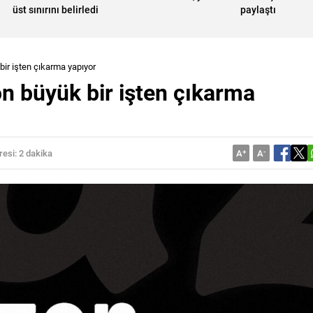
üst sınırını belirledi
paylaştı
ir işten çıkarma yapıyor
 büyük bir işten çıkarma
esi: 2 dakika
A
+
A
-