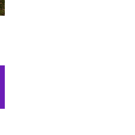
nın
yi
yi