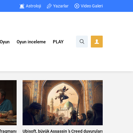
Astroloji
Yazarlar
Video Galeri
Oyun
Oyun inceleme
PLAY
i fragmanı
Ubisoft, büyük Assassin ’s Creed duyuruları