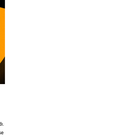
ı.
se