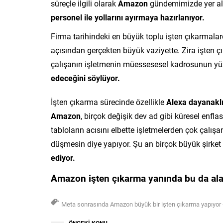
süreçle ilgili olarak
Amazon
gündemimizde yer alıy
personel ile yollarını ayırmaya hazırlanıyor.
Firma tarihindeki en büyük toplu işten çıkarma
açısından gerçekten büyük vaziyette. Zira işten
çalışanın işletmenin müessesesel kadrosunun yüz
edeceğini söylüyor.
İşten çıkarma sürecinde özellikle
Alexa dayanaklı
Amazon
, birçok değişik dev ad gibi küresel enf
tabloların acısını elbette işletmelerden çok çalışan
düşmesin diye yapıyor. Şu an birçok büyük şirke
ediyor.
Amazon işten çıkarma yanında bu da alak
Meta sonrasında Amazon büyük bir işten çıkarma yapıyor
ÖNCEKİ KONU