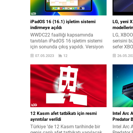
iPadOS 16 (16.1) işletim sistemi
LG, yeni 
indirmeye açıldı
modellerini
WWDC22 faalliği kapsamında
LG, XBOO
tanıtılan iPadOS 16 işletim sistemi
serisini 
için sonunda çıkış yapıldı. Versiyon
sefer XB
16.1 olarak karşımızda. WWDC22
modelleri
07.05.2023
12
26.05.20
aktifliğinin ehemmiyetli
hoparlör 
bültenlerinden olan tüm ayrıntılarına
günümüz h
burada yer verdiğimiz iPad ’lere özel
rahatlık, 
iPadOS 16 işletim sistemi, iOS 16
özellikleri
çıkmasına karşın gelmemişti. İşte
ses siste
bu gidişat biraz evvel değişti ve
anı için 
özellikle Stage Manager ile dikkat
tecrübele
toplayan...
yapan LG, 
12 Kasım afet tatbikatı için resmi
Intel Arc 
ayrıntılar verildi
Predator B
Türkiye ’de 12 Kasım tarihinde bir
Intel Arc 
geniş çaplı afet tatbikatı yapılacak.
Predator 