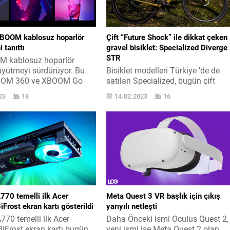
XBOOM kablosuz hoparlör
Çift “Future Shock” ile dikkat çeken
 tanıttı
gravel bisiklet: Specialized Diverge
STR
M kablosuz hoparlör
büyütmeyi sürdürüyor. Bu
Bisiklet modelleri Türkiye ’de de
OOM 360 ve XBOOM Go
satılan Specialized, bugün çift
 geldi. Yeni kablosuz
“Future Shock” ile dikkat toplayan
23
18
14.02.2023
16
ivedisi hakkında “Modeller,
gravel bisiklet Specialized Diverge
arcayıcılarının arz ettiği
STR ile ses getirdi. Bisiklet pazarı
elastiklik ve etraf arkadaşı
üst seviye işletmelerinden olan
yle güçlü, yüksek nitelikli
Specialized, ürün gamını büyütme
mleri sunuyor ve günün her
sürdürüyor. Bugün elektrik takviye
cümbüşlü dinleme
olmayan gravel bisiklet modeli
ri sunuyor.” açıklamasını
Specialized Diverge STR ile
spesifik...
karşımıza çıkan işletme, burada
özellikle çift Future...
A770 temelli ilk Acer
Meta Quest 3 VR başlık için çıkış
iFrost ekran kartı gösterildi
yarıyılı netleşti
A770 temelli ilk Acer
Daha Önceki ismi Oculus Quest 2,
BiFrost ekran kartı bugün
yeni ismi ise Meta Quest 2 olan