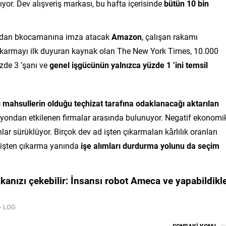
or. Dev alışveriş markası, bu hafta içerisinde
bütün 10 bin
lardan bkocamanına imza atacak
Amazon
, çalışan rakamı
 çıkarmayı ilk duyuran kaynak olan The New York Times, 10.000
de 3 ’şanı ve
genel işgücünün yalnızca yüzde 1 ’ini temsil
 mahsullerin olduğu teçhizat tarafına odaklanacağı aktarılan
lasyondan etkilenen firmalar arasında bulunuyor. Negatif ekonomi
lar sürüklüyor. Birçok dev ad işten çıkarmaları kârlılık oranları
t işten çıkarma yanında
işe alımları durdurma yolunu da seçim
anızı çekebilir:
İnsansı robot Ameca ve yapabildikle
 - LOG
SONRAKİ KONU