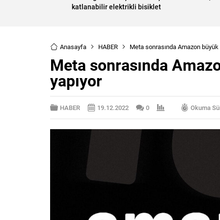
katlanabilir elektrikli bisiklet
Anasayfa
HABER
Meta sonrasında Amazon büyük b
Meta sonrasında Amazon
yapıyor
HABER
19.12.2022
0
Okuma Sür