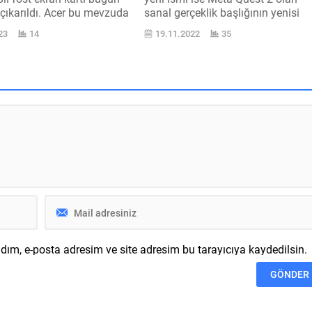
çıkarıldı. Acer bu mevzuda
sanal gerçeklik başlığının yenisi
ek ismi de olmayacak.
Meta Quest 3 için çalışmalar
23
14
19.11.2022
35
 devi Intel ’in masaüstü
sürüyor. Meta Quest 2 sanal
ı sınıfında Arc A770,
gerçeklik başlığının yenisi Meta
 Arc A580, Arc A380 ve Arc
Quest 3, yapılan resmî açıklamay
leri yer alıyor. Bu seriyi
göre 2023 ’şöhret sonuna doğru
Ekim tarihinde Arc...
lanse edilecek. Meta ’nın üst düze
yetkilisi tarafından verilen...
ım, e-posta adresim ve site adresim bu tarayıcıya kaydedilsin.