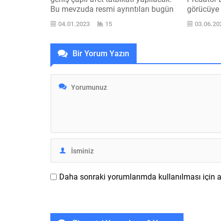
Bu mevzuda resmi ayrıntıları bugün
görücüye 
verildi. Türkiye Cumhuriyeti İçişleri
pazarın t
04.01.2023
15
03.06.20
Bakanı Süleyman Soylu, geçtiğimiz
Harekâtçı
hafta“12 Kasım tarihinde Düzce
ekran kart
zelzelesinin sene dönümünde 18:57
Arc A750,
Bir Yorum Yazın
’de ülkece tatbikat yapacağız.
A310 model
Radyolar tatbikat anonsu geçecek,
en son 12 
televizyonlar tatbikat anonsu
geçecek. Otomatik olarak anons
geçilecek. Kurulan sistemden...
Daha sonraki yorumlarımda kullanılması için ad