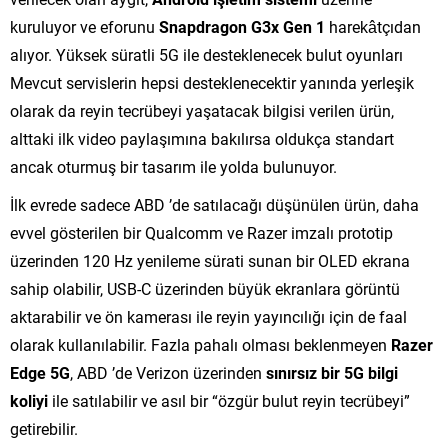
kuruluyor ve eforunu
Snapdragon G3x Gen 1
harekâtçıdan
alıyor. Yüksek süratli 5G ile desteklenecek bulut oyunları
Mevcut servislerin hepsi desteklenecektir yanında yerleşik
olarak da reyin tecrübeyi yaşatacak bilgisi verilen ürün,
alttaki ilk video paylaşımına bakılırsa oldukça standart
ancak oturmuş bir tasarım ile yolda bulunuyor.
İlk evrede sadece ABD ’de satılacağı düşünülen ürün, daha
evvel gösterilen bir Qualcomm ve Razer imzalı prototip
üzerinden 120 Hz yenileme sürati sunan bir OLED ekrana
sahip olabilir, USB-C üzerinden büyük ekranlara görüntü
aktarabilir ve ön kamerası ile reyin yayıncılığı için de faal
olarak kullanılabilir. Fazla pahalı olması beklenmeyen
Razer
Edge 5G
, ABD ’de Verizon üzerinden
sınırsız bir 5G bilgi
koliyi
ile satılabilir ve asıl bir “özgür bulut reyin tecrübeyi”
getirebilir.