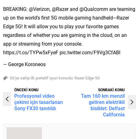
BREAKING: @Verizon, @Razer and @Qualcomm are teaming
up on the world’s first 5G mobile gaming handheld—Razer
Edge 5G! It will allow you to play your favorite games
regardless of whether you are gaming in the cloud, on an
app or streaming from your console.
https://t.co/TYPw5xFyeF pic.twitter.com/F9Vg3CfABl
— George Koroneos
5G'ye sahip ilk portatif oyun konsolu: Razer Edge 5G
ÖNCEKİ KONU
SONRAKİ KONU
Profesyonel video
Tam 160 km menzil
çekimi için tasarlanan
getiren elektrikli
Sony FX30 tanıtıldı
bisiklet: Delfast
California