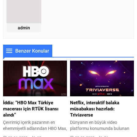
admin
Benzer Konular
İddia: “HBO Max Türkiye
Netflix, interaktif balaka
macerası için RTÜK lisansı
müsabakası hazırladı:
alındı”
Triviaverse
Çevrimiçi içerik pazarının en
Dünyanın en büyük video
ehemmiyetli adlarından HBO Max,
platformu konumunda bulunan
Türkiye serüveni için ehemmiyetli
Netflix, bugün interaktif balaka