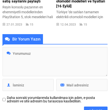
satış sayılarını paylaştı
otomobil modelleri ve fiyatları
MagSafe...
[16 Eylül]
Reyin konsolu pazarının en
ehemmiyetli modellerinden
Türkiye ’de satılan tamamen
PlayStation 5, stok meseleleri hali
elektrikli otomobil modelleri için
hazırda sürerken ciddi biçimde
aktüel fiyatları bir araya getirdik.
27.01.2023
15
12.04.2023
15
satmayı sürdürüyor. Sony
16 Eylül listesinde yeni bir aza var.
tarafından bugün yapılan
İçten yanmalı motora sahip
açıklamaya göre yeni nesil reyin
vasıtaların yerini almaya
Bir Yorum Yazın
konsollarından PlayStation 5 25
başlayan elektrikli otomobil
milyon satış sayısını geride
modellerinin rakamı yurt dışında
bıraktı. Sene sonuna kadar 18
olduğu gibi Türkiye ’de de
milyon birim daha PS5 satmak
çoğalıyor. Bu vaziyet hoş ancak
isteyen Sony, yalnızca son
rakamın çoğalması ne yazık ki
çeyrekte 3,3 milyon...
fiyatların...
Daha sonraki yorumlarımda kullanılması için adım, e-posta
adresim ve site adresim bu tarayıcıya kaydedilsin.