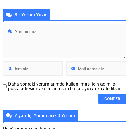
Musk, aralıksız konuşuyor.
ismine “anekdotlar” özelliğini
Elon Musk tarafından yapılan
test ediyor.
açıklamaya göre bundan
Instagram, yapılan bulgulara
Bir Yorum Yazın
böyle, “parodi” ifadesini
göre yakında dolaysız iletiler
sarihçe belirtmeden taklitçilik
kısmına bir “anekdotlar”
yapan Kendisini tanınmış bir
bölümü ilave edecek. Bu
bireyin yerine koyan tüm
bölüm sayesinde yalnızca
Twitter hesapları kalıcı olarak
takip ettiğiniz takipçilerin ya
askıya alınacak. Musk bu
da “yakın dost” olarak ilave
mevzuda...
ettiğiniz şahısların
göreöğreneceği yazılı
anekdotlar
paylaşabileceksiniz. İlk test
görüntülerine göre...
Daha sonraki yorumlarımda kullanılması için adım, e-
posta adresim ve site adresim bu tarayıcıya kaydedilsin.
Ziyaretçi Yorumları - 0 Yorum
Henüz yorum yapılmamış.