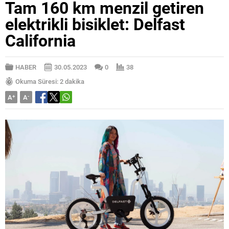
Tam 160 km menzil getiren
elektrikli bisiklet: Delfast
California
HABER
30.05.2023
0
38
Okuma Süresi: 2 dakika
A
+
A
-