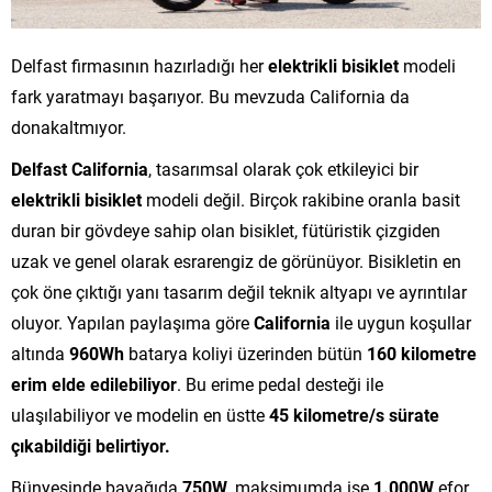
Delfast firmasının hazırladığı her
elektrikli bisiklet
modeli
fark yaratmayı başarıyor. Bu mevzuda California da
donakaltmıyor.
Delfast California
, tasarımsal olarak çok etkileyici bir
elektrikli bisiklet
modeli değil. Birçok rakibine oranla basit
duran bir gövdeye sahip olan bisiklet, fütüristik çizgiden
uzak ve genel olarak esrarengiz de görünüyor. Bisikletin en
çok öne çıktığı yanı tasarım değil teknik altyapı ve ayrıntılar
oluyor. Yapılan paylaşıma göre
California
ile uygun koşullar
altında
960Wh
batarya koliyi üzerinden bütün
160 kilometre
erim elde edilebiliyor
. Bu erime pedal desteği ile
ulaşılabiliyor ve modelin en üstte
45 kilometre/s sürate
çıkabildiği belirtiyor.
Bünyesinde bayağıda
750W,
maksimumda ise
1.000W
efor