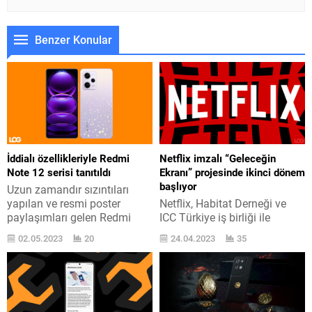
Benzer Konular
İddialı özellikleriyle Redmi
Netflix imzalı “Geleceğin
Note 12 serisi tanıtıldı
Ekranı” projesinde ikinci dönem
başlıyor
Uzun zamandır sızıntıları
yapılan ve resmi poster
Netflix, Habitat Derneği ve
paylaşımları gelen Redmi
ICC Türkiye iş birliği ile
Note 12 acelesi birden fazla
hakikatleştirilen “Geleceğin
02.05.2023
20
24.04.2023
35
model ile karşımızda. Xiaomi
Ekranı” projesi büyümeye
alt markası Redmi, maliyet-
devam ediyor. Mevzu
performans mevzusunda
hakkında Netflix tarafından
iddialı telefonlarına devam
şu açıklamalar yapıldı:
ediyor. Bugün bu bağlamda
“Dijital okuryazarlık ve dijital