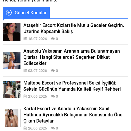
Güncel Konular
Ataşehir Escort Kızları ile Mutlu Geceler Geçirin.
Üzerine Kapsamlı Bakış
18.07.2026
0
Anadolu Yakasının Aranan ama Bulunamayan
Çıtırları Hangi Sitelerde? Seçerken Dikkat
Edilecekler
03.07.2026
0
Maltepe Escort ve Profesyonel Seksi İşçiliği:
Seksin Gücünün Yanında Kaliteli Keyif Rehberi
27.06.2026
0
Kartal Escort ve Anadolu Yakası’nın Sahil
Hattında Ayrıcalıklı Buluşmalar Konusunda Öne
Çıkan Detaylar
26.06.2026
0