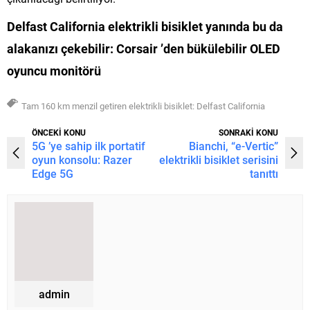
Delfast California elektrikli bisiklet yanında bu da
alakanızı çekebilir:
Corsair ’den bükülebilir OLED
oyuncu monitörü
Tam 160 km menzil getiren elektrikli bisiklet: Delfast California
ÖNCEKİ KONU
SONRAKİ KONU
5G ’ye sahip ilk portatif
Bianchi, “e-Vertic”
oyun konsolu: Razer
elektrikli bisiklet serisini
Edge 5G
tanıttı
admin