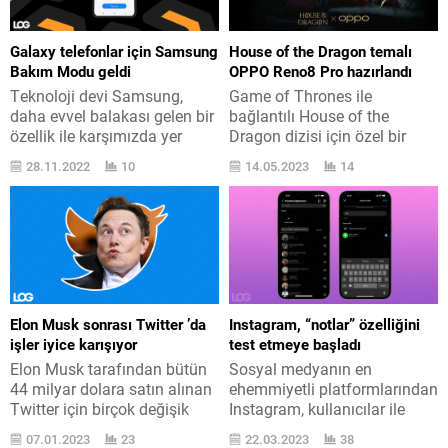
Redmi Note 12 acelesi
ebeveynlik bilincinin Türkiye
tanıtıldı. Seride spesifik
’de yaygınlaşması emeliyle
olarak Redmi Note 12
Netflix, Habitat Derneği ve
Galaxy telefonlar için Samsung
House of the Dragon temalı
Discovery Edition, Redmi
ICC Türkiye iş birliğiyle
Bakım Modu geldi
OPPO Reno8 Pro hazırlandı
Note 12 Pro ve Redmi...
yaşama geçirilen “Geleceğin
Teknoloji devi Samsung,
Game of Thrones ile
Ekranı” projesinin ikinci
daha evvel balakası gelen bir
bağlantılı House of the
yarıyılı başlıyor. Değişik...
özellik ile karşımızda yer
Dragon dizisi için özel bir
alıyor. Bugün odak nokta
OPPO Reno8 Pro versiyonu
28.11.2022
10
14.05.2023
14
Samsung Bakım Modu. Tüm
hazırlandı. Uslu telefon
ayrıntılarına burada yer
şirketleri şimdiye kadar birçok
verdiğimiz Android 13 +
değişik özel telefon versiyonu
OneUI 5 ’in bir parçası olan
ile ses getirdi. Sektörde
Samsung Bakım Modu
otomobil şirketleri ile ortaklık
Maintenance Mode,
reelleştiren adlar oldu, büyük
gerçeğinde bütün olarak yeni
giyim şirketleriyle bir araya
değil ve daha evvel “Repair
gelen işletmeler karşımıza
Elon Musk sonrası Twitter ’da
Instagram, “notlar” özelliğini
Mode / Tamir Modu”...
çıktı. Bu mevzuda...
işler iyice karışıyor
test etmeye başladı
Elon Musk tarafından bütün
Sosyal medyanın en
44 milyar dolara satın alınan
ehemmiyetli platformlarından
Twitter için birçok değişik
Instagram, kullanıcılar ile
büyüme gündemde yer alıyor.
olan etkileşimi artırmak
07.01.2023
23
22.03.2023
38