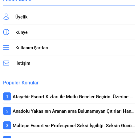
Üyelik
Künye
Kullanım Şartları
İletişim
Popüler Konular
Ataşehir Escort Kızları ile Mutlu Geceler Geçirin. Üzerine Kapsamlı Bakış
Anadolu Yakasının Aranan ama Bulunamayan Çıtırları Hangi Sitelerde? Seçerken Dikkat Edilecekler
Maltepe Escort ve Profesyonel Seksi İşçiliği: Seksin Gücünün Yanında Kaliteli Keyif Rehberi