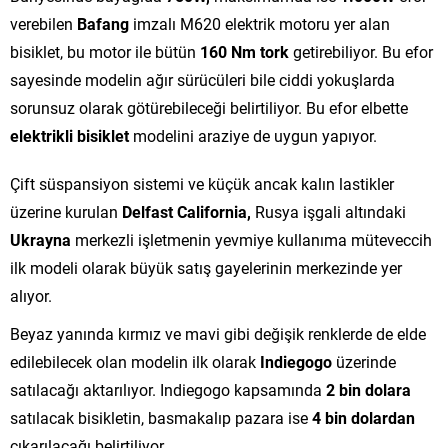
verebilen
Bafang
imzalı M620 elektrik motoru yer alan
bisiklet, bu motor ile bütün
160 Nm tork
getirebiliyor. Bu efor
sayesinde modelin ağır sürücüleri bile ciddi yokuşlarda
sorunsuz olarak götürebileceği belirtiliyor. Bu efor elbette
elektrikli bisiklet
modelini araziye de uygun yapıyor.
Çift süspansiyon sistemi ve küçük ancak kalın lastikler
üzerine kurulan
Delfast California,
Rusya işgali altındaki
Ukrayna
merkezli işletmenin yevmiye kullanıma müteveccih
ilk modeli olarak büyük satış gayelerinin merkezinde yer
alıyor.
Beyaz yanında kırmız ve mavi gibi değişik renklerde de elde
edilebilecek olan modelin ilk olarak
Indiegogo
üzerinde
satılacağı aktarılıyor. Indiegogo kapsamında
2 bin dolara
satılacak bisikletin, basmakalıp pazara ise
4 bin dolardan
çıkarılacağı belirtiliyor.