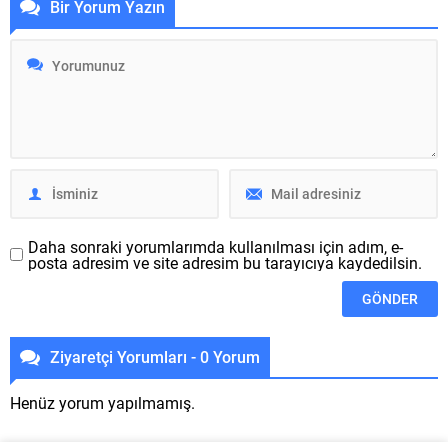
Bir Yorum Yazın
bildiğimiz, etkin olarak uzun
ve 14 Pro Max, birçok
zamandır test edilen birçok
kullanıcıda görülen bir
özellik geçtiğimiz günlerde
kamera meseleyi ile
iOS ve Android
gündemde yer alıyor. Ünlü
uygulamalarına sevk edildi.
iPhone...
Şirket yeni özellikleri Apple
App Store ve Google...
Daha sonraki yorumlarımda kullanılması için adım, e-
posta adresim ve site adresim bu tarayıcıya kaydedilsin.
Ziyaretçi Yorumları - 0 Yorum
Henüz yorum yapılmamış.