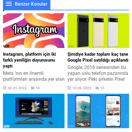
Benzer Konular
Instagram, platform için iki
Şimdiye kadar toplam kaç tane
farklı yeniliğin duyurusunu
Google Pixel satıldığı açıklandı
yaptı
Google, 2016 senesinden bu
Meta ’nın en önemli
yapan uslu telefon pazarında
platformları arasında yer alan
yer alıyor. Peki şirketin Pixel
Instagram için bugün iki
serisi modelleri şimdiye kadar
02.01.2023
16
10.06.2023
15
farklı yeniliğin resmi
ne kadar sattı? Google imzalı
duyurusu yapıldı. Bu
Pixel uslu telefon
duyuruları sık sık karşımıza
modellerinin arkasında
çıkan Instagram ’ın başındaki
esasen HTC yer alıyor. 1,1
isim Adam Mosseri
milyar dolara HTC ’nin
gerçekleştirdi. Aşağıdaki
telefon tarafını satın alan
paylaşımda video olarak da
şirket, bu takım üzerinden
izleyebileceğiniz yeniliklerin
hayat bulan telefonlar ile