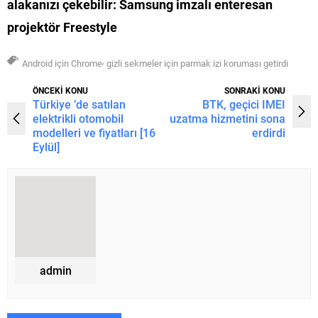
alakanızı çekebilir:
Samsung imzalı enteresan
projektör Freestyle
,
Android için Chrome
gizli sekmeler için parmak izi koruması getirdi
ÖNCEKİ KONU
SONRAKİ KONU
Türkiye ’de satılan
BTK, geçici IMEI
elektrikli otomobil
uzatma hizmetini sona
modelleri ve fiyatları [16
erdirdi
Eylül]
admin