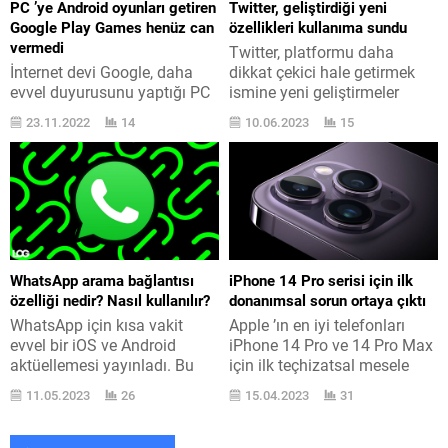
PC ’ye Android oyunları getiren
Twitter, geliştirdiği yeni
ilki, içerik zamanlama desteği
büyük satış...
Google Play Games henüz can
özellikleri kullanıma sundu
oldu. Bu çok uzun zamandır
vermedi
Twitter, platformu daha
beklenen ve geç kaldığı...
İnternet devi Google, daha
dikkat çekici hale getirmek
evvel duyurusunu yaptığı PC
ismine yeni geliştirmeler
için Google Play Games için
yapıyor. Bugün iki yeni ilan
23.11.2022
14
10.06.2023
15
beta testlerini genişletme
geçildi. TikTok platformunun
kararı aldı. 9 Aralık 2021
getirdiği yeni alışkanlıkları
tarihinde bir tanıtım yapan
birçok diğer ad gibi yakından
Google, bu tanıtım
takip eden Twitter, geçtiğimiz
kapsamında Android
hafta test edilen yeni özelliği
oyunlarını Google Play
bugün kullanıma sundu. Artık
Games uygulaması ile PC ’ye
platformda videoların üzerine
getireceğini duyurmuştu. İşte
basıldığı zaman bütün ekran
WhatsApp arama bağlantısı
iPhone 14 Pro serisi için ilk
bu adım sonunda geçtiğimiz
haline getirilecek, video
özelliği nedir? Nasıl kullanılır?
donanımsal sorun ortaya çıktı
sene atılmış ve süreç için...
üstünde yukarıya...
WhatsApp için kısa vakit
Apple ’ın en iyi telefonları
evvel bir iOS ve Android
iPhone 14 Pro ve 14 Pro Max
aktüellemesi yayınladı. Bu
için ilk teçhizatsal mesele
aktüelleme ile WhatsApp
ortaya çıktı. Problem kamera
11.05.2023
26
15.04.2023
31
arama bağlantısı özelliği de
kaynaklı. Yeni ailenin Türkiye
geldi. WhatsApp için daha
’de de satışa sunulan en üst
evvel beta testleri üzerinden
seviye azaları iPhone 14 Pro