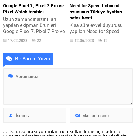
yayınlayacağı basın...
bulunan yukarıyada
Google Pixel 7, Pixel 7 Pro ve
Need for Speed Unbound
bahsettiğimiz “Clear Calling”
Pixel Watch tanıtıldı
oyununun Türkiye fiyatları
özelliği, şahısların telefon
nefes kesti
Uzun zamandır sızıntıları
görüşmelerini daha iyi / net /
yapılan ekipman ürünleri
Kısa süre evvel duyurusu
pak hale...
Google Pixel 7, Pixel 7 Pro ve
yapılan Need for Speed
Pixel Watch sonunda resmi
Unbound yarış oyunu için
17.02.2023
22
12.06.2023
12
olarak tanıtıldı. İnternet devi
Steam ön sipariş maliyeti
Google ’ın daha evvel
mucizevi seviyede. Yeni NFS
geleceğini müjdelediği
oyunu Need for Speed
Bir Yorum Yazın
ürünler artık tüm ayrıntıları ile
Unbound, Steam üzerinden
karşımızda yer alıyor. Burada
bütün 1.199 TL‘ye ön siparişe
ilk olarak üst seviye uslu
açıldı. Oyunun Palace Edition
telefonlar Google Pixel 7 ve
sürümü ise bütün 1.399 TL
Pixel 7 Pro ile...
seviyesinde yer alıyor. Bu
maliyetlerin daha kötüsü de
bulunuyor. Oyunun...
Daha sonraki yorumlarımda kullanılması için adım, e-