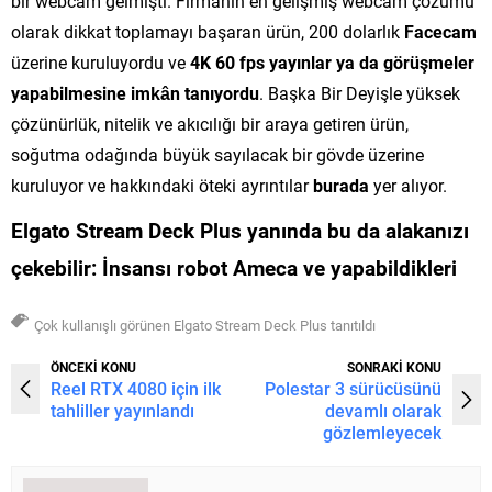
bir webcam gelmişti. Firmanın en gelişmiş webcam çözümü
olarak dikkat toplamayı başaran ürün, 200 dolarlık
Facecam
üzerine kuruluyordu ve
4K 60 fps yayınlar ya da görüşmeler
yapabilmesine imkân tanıyordu
. Başka Bir Deyişle yüksek
çözünürlük, nitelik ve akıcılığı bir araya getiren ürün,
soğutma odağında büyük sayılacak bir gövde üzerine
kuruluyor ve hakkındaki öteki ayrıntılar
burada
yer alıyor.
Elgato Stream Deck Plus yanında bu da alakanızı
çekebilir:
İnsansı robot Ameca ve yapabildikleri
Çok kullanışlı görünen Elgato Stream Deck Plus tanıtıldı
ÖNCEKİ KONU
SONRAKİ KONU
Reel RTX 4080 için ilk
Polestar 3 sürücüsünü
tahliller yayınlandı
devamlı olarak
gözlemleyecek