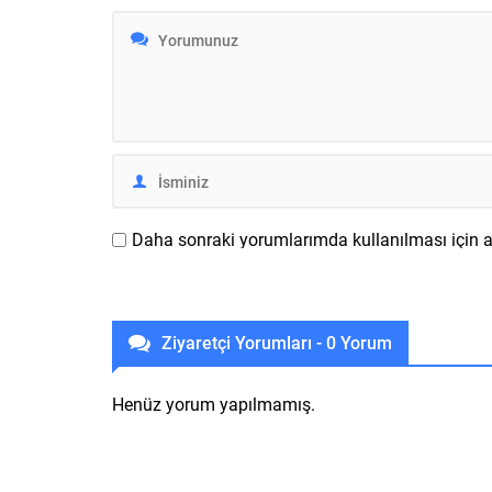
şu an Ferrari, Abarth, Alfa Romeo,
organiza
Chrysler, Citroën, Dodge, DS, Fiat,
Otomobil 
Jeep, Lancia, Maserati, Opel,...
dönmeyi b
uzanırken 
Daha sonraki yorumlarımda kullanılması için ad
Ziyaretçi Yorumları - 0 Yorum
Henüz yorum yapılmamış.