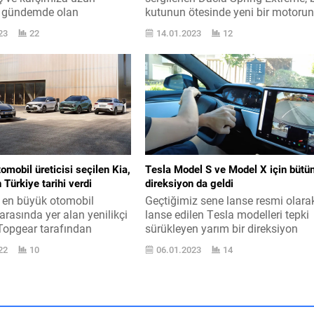
 gündemde olan
kutunun ötesinde yeni bir motoru
n ID.7 ile çıkmıştı. Sedan
da habercisi. Dacia ’nın ilk elektrikl
23
22
14.01.2023
12
 imali duran Volkswagen
arabayı olarak kullanıcılarla
n geleceği olarak görülen
buluşturduğu Spring için Türkiye
lektrikli Volkswagen
satışlarının bu sene içerisinde
S 2023 kapsamında
başlaması bekleniyor. Bir süredir
 olarak tanıtıldı. Hemen
Avrupa pazarında listelerde olan
kmayacak olan vasıta,
model, aynı zamanda segmentini
men şimdiden kamuflajsız
maliyet olarak en ulaşılabilir ismi..
test ediliyor. CarBuzz
...
omobil üreticisi seçilen Kia,
Tesla Model S ve Model X için bütü
 Türkiye tarihi verdi
direksiyon da geldi
 en büyük otomobil
Geçtiğimiz sene lanse resmi olara
i arasında yer alan yenilikçi
lanse edilen Tesla modelleri tepki
 Topgear tarafından
sürükleyen yarım bir direksiyon
omobil üreticisi seçildi.
simidi ile karşımıza çıkarılmıştı.
22
10
06.01.2023
14
esinde ‘Topgear.com
Yakın zaman içerisinde Türkiye ’d
rı ’nde EV 6 modeliyle
de satılacak Tesla Model S ve
Crossover Vasıtayı”
Model X, son versiyonlarına
ın sahibi olan büyük
konulan yarım direksiyon simidi
a, bu sene aynı
üzerinden ciddi münazaraların