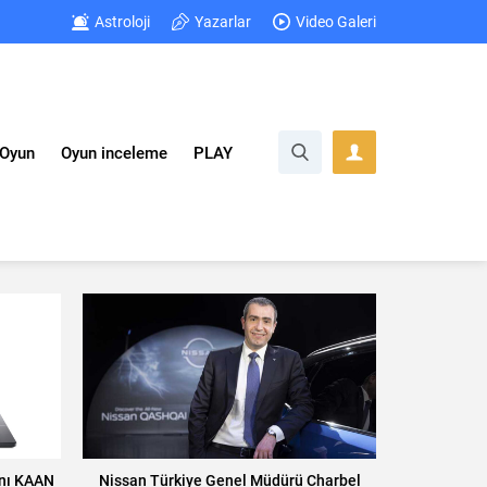
Astroloji
Yazarlar
Video Galeri
Oyun
Oyun inceleme
PLAY
ını KAAN
Nissan Türkiye Genel Müdürü Charbel