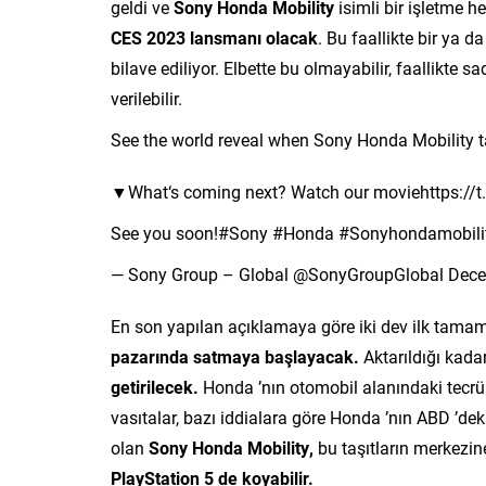
geldi ve
Sony Honda Mobility
isimli bir işletme h
CES 2023 lansmanı olacak
. Bu faallikte bir ya 
bilave ediliyor. Elbette bu olmayabilir, faallikte
verilebilir.
See the world reveal when Sony Honda Mobility t
▼What‘s coming next? Watch our moviehttps://
See you soon!#Sony #Honda #Sonyhondamobility
— Sony Group – Global @SonyGroupGlobal Dece
En son yapılan açıklamaya göre iki dev ilk tamam
pazarında satmaya başlayacak.
Aktarıldığı kada
getirilecek.
Honda ’nın otomobil alanındaki tecrübe
vasıtalar, bazı iddialara göre Honda ’nın ABD ’dek
olan
Sony Honda Mobility,
bu taşıtların merkezi
PlayStation 5 de koyabilir.