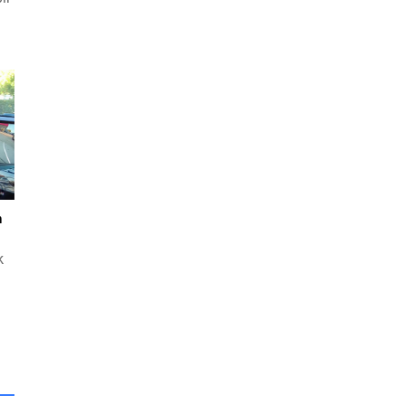
n
i
n
.
n
k
e