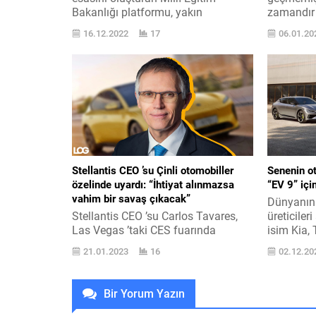
Bakanlığı platformu, yakın
zamandır
vadedede ehemmiyetli teknik
Volkswage
16.12.2022
17
06.01.20
geliştirmelere sahne olacak. Uzun
formunda
müddettir tanıtımını beklediğimiz
Passat ’ı
Project Trinity üzerinden bir
tamamen e
anlamda elektrikli arabada gelecek
ID.7, CE
teknolojilerini lanse edecek olan
kamuflajlı
Volkswagen, pazarda kullanıcıların
satışa çı
en büyük mesele olarak gördüğü
buna rağ
“Erim” kriterini de ortadan kaldırmak
olarak da 
istiyor. ID rozeti altında kısa...
tarafından
Stellantis CEO ’su Çinli otomobiller
Senenin ot
özelinde uyardı: “İhtiyat alınmazsa
“EV 9” için
vahim bir savaş çıkacak”
Dünyanın
Stellantis CEO ’su Carlos Tavares,
üreticiler
Las Vegas ’taki CES fuarında
isim Kia,
gazetecilere oldukça ehemmiyetli
senenin ot
21.01.2023
16
02.12.20
açıklamalarda bulundu. Ocak 2021
2021 sen
’de Fransız Groupe PSA ile İtalyan-
Mükâfatla
Amerikan Fiat Chrysler Automobiles
“Senenin 
Bir Yorum Yazın
işletmelerinin birleşmesiyle kurulan
mükâfatın
Stellantis ’in CEO ’su Carlos Tavares,
üretici Ki