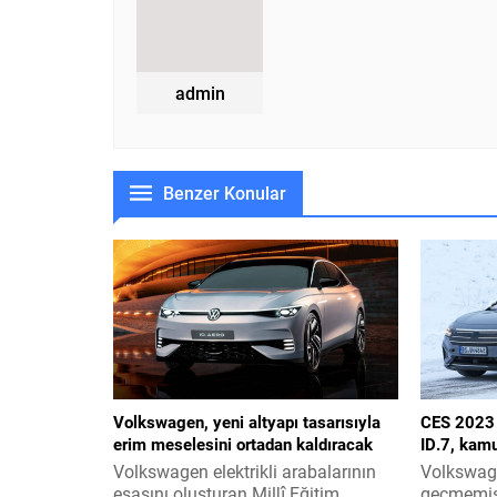
admin
Benzer Konular
Volkswagen, yeni altyapı tasarısıyla
CES 2023 
erim meselesini ortadan kaldıracak
ID.7, kamu
Volkswagen elektrikli arabalarının
Volkswage
esasını oluşturan Millî Eğitim
geçmemiş