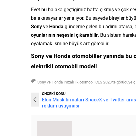
Evet bu balaka geçtiğimiz hafta çıkmış ve çok ses
balakasayarlar yer alıyor. Bu sayede bireyler büyü
Sony
ve
Honda
gündeme gelen bu adımı atarsa, bir
oyunlarının neşesini çıkarabilir
. Bu sistem hareke
oyalamak ismine büyük arz görebilir.
Sony ve Honda otomobiller yanında bu da
elektrikli otomobil modeli
Sony ve Honda imzalı ilk otomobil CES 2023'te görücüye çı
ÖNCEKİ KONU
Elon Musk firmaları SpaceX ve Twitter ara
reklam uyuşması