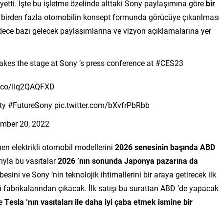
eyetti. İşte bu işletme özelinde alttaki Sony paylaşımına göre
bir
da birden fazla otomobilin konsept formunda görücüye çıkarılmas
 sadece bazı gelecek paylaşımlarına ve vizyon açıklamalarına yer
akes the stage at Sony ’s press conference at #CES23
t.co/IIq2QAQFXD
 #FutureSony pic.twitter.com/bXvfrPbRbb
mber 20, 2022
en elektrikli otomobil modellerini
2026 senesinin başında ABD
rıyla bu vasıtalar
2026 ’nın sonunda Japonya pazarına da
sini ve Sony ’nin teknolojik ihtimallerini bir araya getirecek ilk
i fabrikalarından çıkacak. İlk satışı bu surattan ABD ’de yapacak
ne
Tesla ’nın vasıtaları ile daha iyi çaba etmek ismine bir