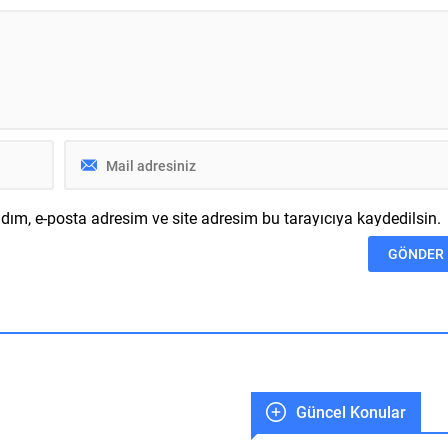
syondan “Senenin
merkezinde yer almıştı. Bu
Üreticisi” mükâfatıyla
direksiyon bilave edildiği gibi çok
aşardı. Kia bu mükâfata
ilginç bulunmuş ve...
yeni modelleriyle birlikte...
ım, e-posta adresim ve site adresim bu tarayıcıya kaydedilsin.
Güncel Konular