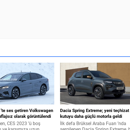
’te ses getiren Volkswagen
Dacia Spring Extreme; yeni teçhizat
flajsız olarak görüntülendi
kutuyu daha güçlü motorla geldi
n, CES 2023 ’ü boş
İlk defa Brüksel Araba Fuarı ’nda
 ve karşımıza uzun
sergilenen Dacia Spring Extreme, b