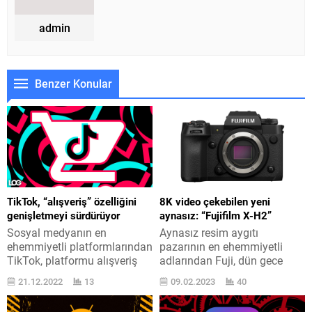
admin
Benzer Konular
TikTok, “alışveriş” özelliğini
8K video çekebilen yeni
genişletmeyi sürdürüyor
aynasız: “Fujifilm X-H2”
Sosyal medyanın en
Aynasız resim aygıtı
ehemmiyetli platformlarından
pazarının en ehemmiyetli
TikTok, platformu alışveriş
adlarından Fuji, dün gece
mevzusunda çok daha faal
ürün gamına gelişmiş
21.12.2022
13
09.02.2023
40
hale getirmek istiyor.
Fujifilm X-H2 modeline ilave
TikTok, daha evvel bazı
etti. Fujifilm X-H2, aynasız