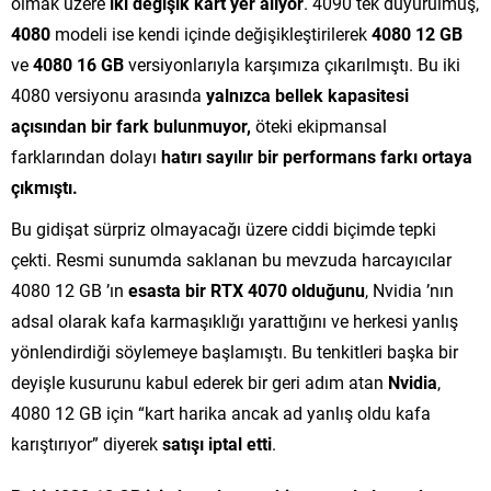
olmak üzere
iki değişik kart yer alıyor
. 4090 tek duyurulmuş,
4080
modeli ise kendi içinde değişikleştirilerek
4080 12 GB
ve
4080 16 GB
versiyonlarıyla karşımıza çıkarılmıştı. Bu iki
4080 versiyonu arasında
yalnızca bellek kapasitesi
açısından bir fark bulunmuyor,
öteki ekipmansal
farklarından dolayı
hatırı sayılır bir performans farkı ortaya
çıkmıştı.
Bu gidişat sürpriz olmayacağı üzere ciddi biçimde tepki
çekti. Resmi sunumda saklanan bu mevzuda harcayıcılar
4080 12 GB ’ın
esasta bir RTX 4070 olduğunu
, Nvidia ’nın
adsal olarak kafa karmaşıklığı yarattığını ve herkesi yanlış
yönlendirdiği söylemeye başlamıştı. Bu tenkitleri başka bir
deyişle kusurunu kabul ederek bir geri adım atan
Nvidia
,
4080 12 GB için “kart harika ancak ad yanlış oldu kafa
karıştırıyor” diyerek
satışı iptal etti
.