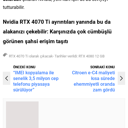
tutturabilir.
Nvidia RTX 4070 Ti ayrıntıları yanında bu da
alakanızı çekebilir:
Karşınızda çok cümbüşlü
görünen şahsi erişim taşıtı
,
RTX 4070 Ti olarak çıkacak
Tarihler verildi: RTX 4080 12 GB
ÖNCEKİ KONU
SONRAKİ KONU
“IMEI kopyalama ile
Citroen e-C4 maliyeti
senelik 3,5 milyon cep
kısa sürede
telefonu piyasaya
ehemmiyetli oranda
sürülüyor”
zam gördü