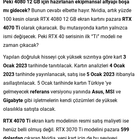
Peki 4080 12 GB için hazırlanan ekipmansal altyapı boşa
mı gidecek?
Bunun cevabı elbette hayır. Nvidia, artık yüzde
100 kesin olarak RTX 4080 12 GB ekran kartını pazara
RTX
4070 Ti
olarak çıkaracak. Bu mutasyonda kartın yalnızca
ismi değişecek. Peki RTX 40 serisinin ilk “Ti” modeli ne
zaman çıkacak?
Yapılan doğruluk hisseyi çok yüksek sızıntıya göre kart
3
Ocak 2023
tarihinde tanıtılacak. Kartın analizleri
4 Ocak
2023
tarihinde yayınlanacak, satış ise
5 Ocak 2023
itibarıyla
asıllaştırılacak. 5 Ocak tarihinde kartın Türkiye ’ye
gelmeyecek
referans
versiyonu yanında
Asus,
MSI
ve
Gigabyte
gibi işletmelerin kendi çözümleri de yüksek
olasılıkla satışta olacak.
RTX 4070 Ti
ekran kartı modelinin resmi satış maliyeti ise
henüz belli olmuş değil. RTX 3070 Ti modelini pazara
599
dolardan
çıkaran Nvidia, yeni kart için de bu seviyeyi